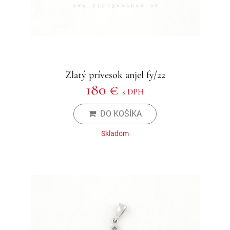
Zlatý prívesok anjel fy/22
180 €
s DPH
DO KOŠÍKA
Skladom