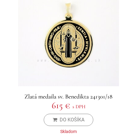
Zlatá medaila sv. Benedikta 241301/18
615 €
s DPH
DO KOŠÍKA
Skladom