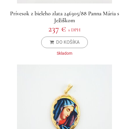
Prívesok z bieleho zlata 246305/88 Panna Mária s
Ježiškom
237 €
s DPH
DO KOŠÍKA
Skladom