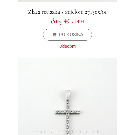
Zlatá retiazka s anjelom 271305/01
815 €
s DPH
DO KOŠÍKA
Skladom