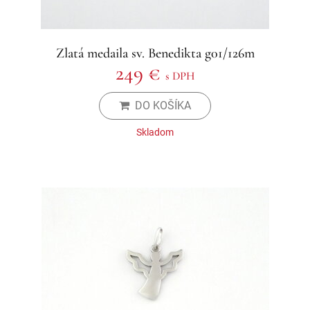
Zlatá medaila sv. Benedikta g01/126m
249 €
s DPH
DO KOŠÍKA
Skladom