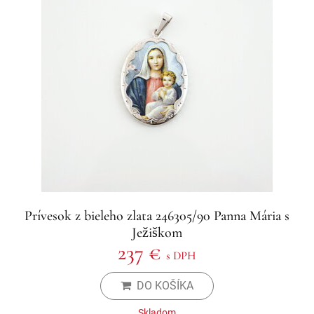
Prívesok z bieleho zlata 246305/90 Panna Mária s
Ježiškom
237 €
s DPH
DO KOŠÍKA
Skladom