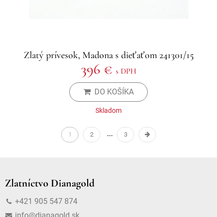
Zlatý prívesok, Madona s dieťaťom 241301/15
396 €
s DPH
DO KOŠÍKA
Skladom
1
2
3
Zlatníctvo Dianagold
+421 905 547 874
info@dianagold.sk