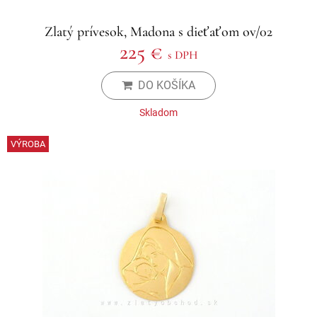
Zlatý prívesok, Madona s dieťaťom ov/02
225 €
s DPH
DO KOŠÍKA
Skladom
VÝROBA