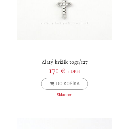
Zlatý krížik tog1/127
171 €
s DPH
DO KOŠÍKA
Skladom