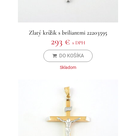
Zlatý krížik s briliantmi 22203595
293 €
s DPH
DO KOŠÍKA
Skladom