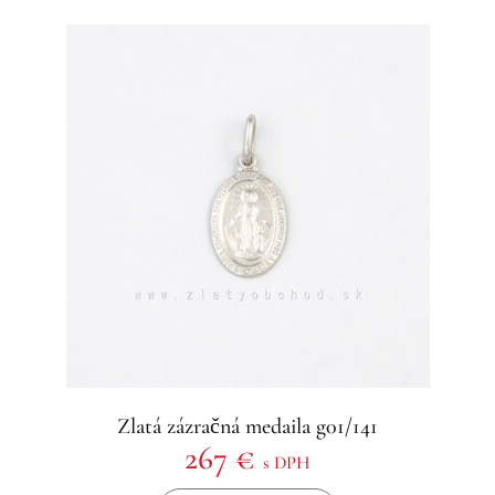
Zlatá zázračná medaila g01/141
267 €
s DPH