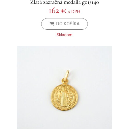
Zlatá zázračná medaila g01/140
162 €
s DPH
DO KOŠÍKA
Skladom