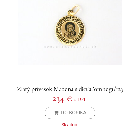
Zlatý prívesok Madona s dieťaťom tog1/123
234 €
s DPH
DO KOŠÍKA
Skladom