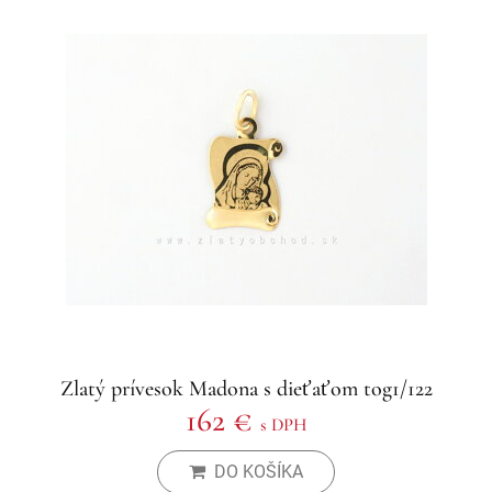
Zlatý prívesok Madona s dieťaťom tog1/122
162 €
s DPH
DO KOŠÍKA