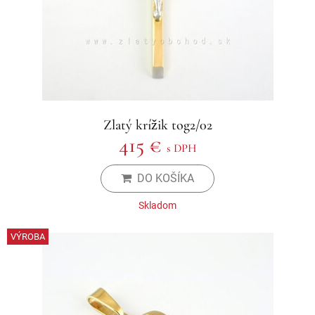
Zlatý krížik tog2/02
415 €
s DPH
DO KOŠÍKA
Skladom
VÝROBA