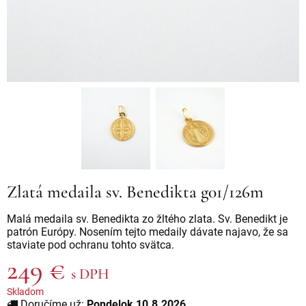
Zlatá medaila sv. Benedikta g01/126m
Malá medaila sv. Benedikta zo žltého zlata. Sv. Benedikt je
patrón Európy. Nosením tejto medaily dávate najavo, že sa
staviate pod ochranu tohto svätca.
249 €
s DPH
Skladom
Doručíme už:
Pondelok 10.8.2026