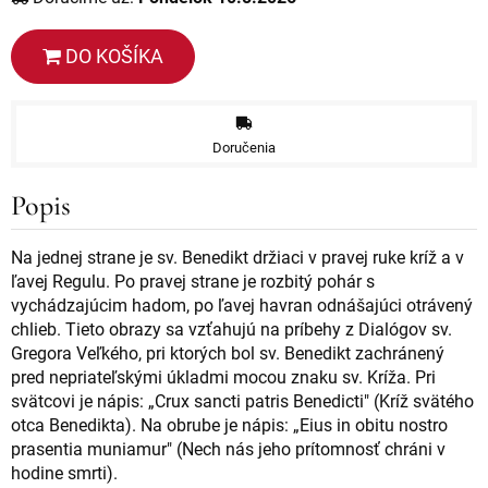
DO KOŠÍKA
Doručenia
Popis
Na jednej strane je sv. Benedikt držiaci v pravej ruke kríž a v
ľavej Regulu. Po pravej strane je rozbitý pohár s
vychádzajúcim hadom, po ľavej havran odnášajúci otrávený
chlieb. Tieto obrazy sa vzťahujú na príbehy z Dialógov sv.
Gregora Veľkého, pri ktorých bol sv. Benedikt zachránený
pred nepriateľskými úkladmi mocou znaku sv. Kríža. Pri
svätcovi je nápis: „Crux sancti patris Benedicti" (Kríž svätého
otca Benedikta). Na obrube je nápis: „Eius in obitu nostro
prasentia muniamur" (Nech nás jeho prítomnosť chráni v
hodine smrti).