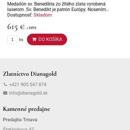
Medailón sv. Benedikta zo žltého zlata vyrobená
laserom. Sv. Benedikt je patrón Európy. Nosením...
Dostupnosť:
Skladom
615 €
s DPH
DO KOŠÍKA
ks
Zlatníctvo Dianagold
+421 905 547 874
info@dianagold.sk
Kamenné predajne
Predajňa Trnava
Štefánikova 47