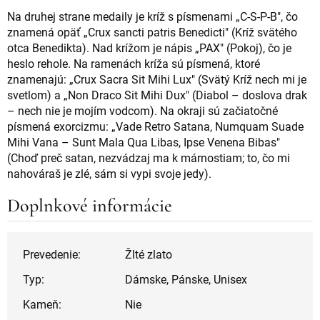
Na druhej strane medaily je kríž s písmenami „C-S-P-B", čo
znamená opäť „Crux sancti patris Benedicti" (Kríž svätého
otca Benedikta). Nad krížom je nápis „PAX" (Pokoj), čo je
heslo rehole. Na ramenách kríža sú písmená, ktoré
znamenajú: „Crux Sacra Sit Mihi Lux" (Svätý Kríž nech mi je
svetlom) a „Non Draco Sit Mihi Dux" (Diabol – doslova drak
– nech nie je mojím vodcom). Na okraji sú začiatočné
písmená exorcizmu: „Vade Retro Satana, Numquam Suade
Mihi Vana – Sunt Mala Qua Libas, Ipse Venena Bibas"
(Choď preč satan, nezvádzaj ma k márnostiam; to, čo mi
nahováraš je zlé, sám si vypi svoje jedy).
Doplnkové informácie
Prevedenie:
Žlté zlato
Typ:
Dámske, Pánske, Unisex
Kameň:
Nie