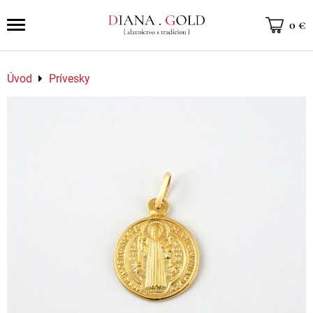
0 €
Úvod
Prívesky