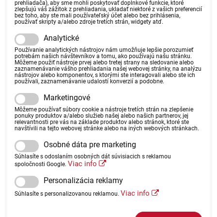
prehliadača), aby sme mohli poskytovať doplnkové funkcie, ktoré
zlepšujú váš zážitok z prehliadania, ukladať niektoré z vašich preferencií
bez toho, aby ste mali používateľský účet alebo bez prihlásenia,
používať skripty a/alebo zdroje tretích strán, widgety atď.
Analytické
Používanie analytických nástrojov nám umožňuje lepšie porozumieť
potrebám našich návštevníkov a tomu, ako používajú našu stránku.
Môžeme použiť nástroje prvej alebo tretej strany na sledovanie alebo
zaznamenávanie vášho prehliadania našej webovej stránky, na analýzu
nástrojov alebo komponentov, s ktorými ste interagovali alebo ste ich
používali, zaznamenávanie udalostí konverzií a podobne.
Marketingové
Môžeme používať súbory cookie a nástroje tretích strán na zlepšenie
ponuky produktov a/alebo služieb našej alebo našich partnerov, jej
relevantnosti pre vás na základe produktov alebo stránok, ktoré ste
navštívili na tejto webovej stránke alebo na iných webových stránkach.
Osobné dáta pre marketing
Súhlasíte s odoslaním osobných dát súvisiacich s reklamou
Viac info
spoločnosti Google.
Personalizácia reklamy
Viac info
Súhlasíte s personalizovanou reklamou.