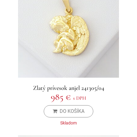
Zlatý prívesok anjel 241305/04
985 €
s DPH
DO KOŠÍKA
Skladom