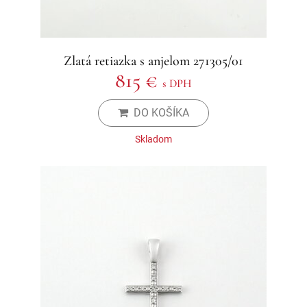
Zlatá retiazka s anjelom 271305/01
815 €
s DPH
DO KOŠÍKA
Skladom