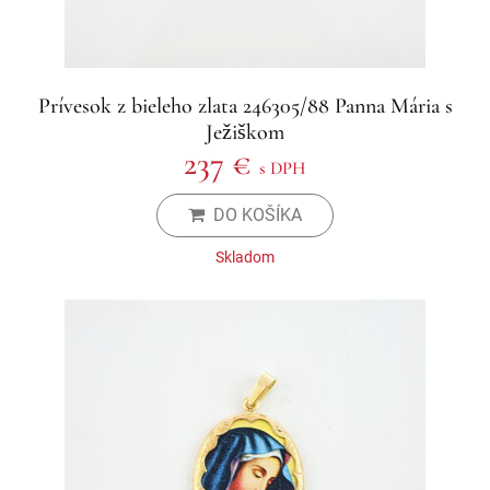
Prívesok z bieleho zlata 246305/88 Panna Mária s
Ježiškom
237 €
s DPH
DO KOŠÍKA
Skladom