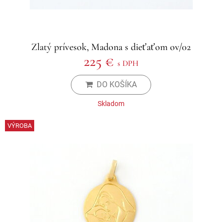
Zlatý prívesok, Madona s dieťaťom ov/02
225 €
s DPH
DO KOŠÍKA
Skladom
VÝROBA