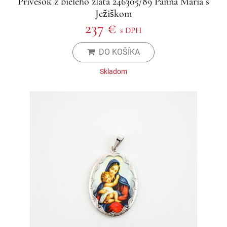
Prívesok z bieleho zlata 246305/89 Panna Mária s
Ježiškom
237 €
s DPH
DO KOŠÍKA
Skladom