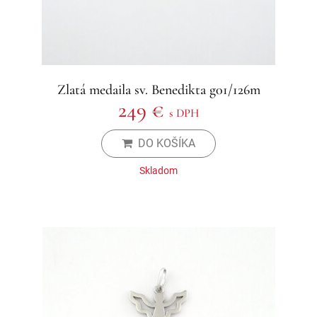
Zlatá medaila sv. Benedikta g01/126m
249 €
s DPH
DO KOŠÍKA
Skladom