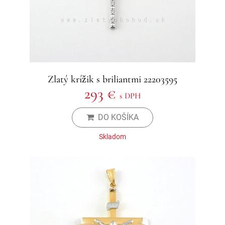
Zlatý krížik s briliantmi 22203595
293 €
s DPH
DO KOŠÍKA
Skladom