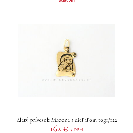
Skladom
Zlatý prívesok Madona s dieťaťom tog1/122
162 €
s DPH