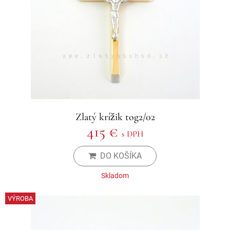
Zlatý krížik tog2/02
415 €
s DPH
DO KOŠÍKA
Skladom
VÝROBA