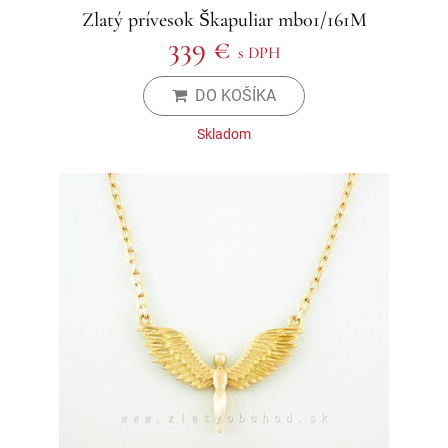
Zlatý prívesok Škapuliar mb01/161M
339 €
s DPH
DO KOŠÍKA
Skladom