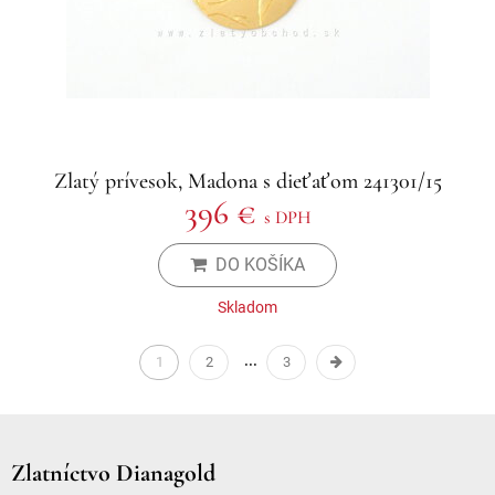
Zlatý prívesok, Madona s dieťaťom 241301/15
396 €
s DPH
DO KOŠÍKA
Skladom
1
2
3
Zlatníctvo Dianagold