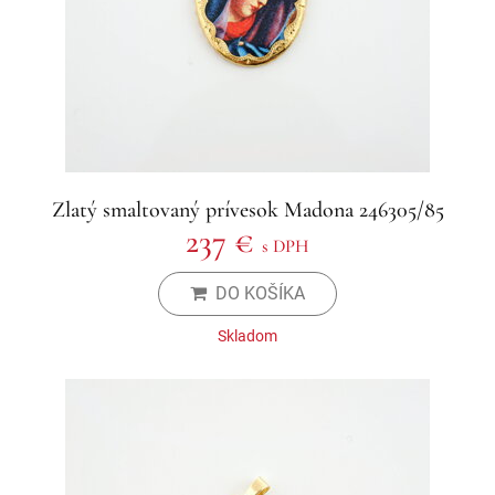
Zlatý smaltovaný prívesok Madona 246305/85
237 €
s DPH
DO KOŠÍKA
Skladom