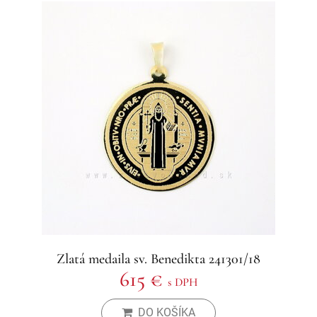
Zlatá medaila sv. Benedikta 241301/18
615 €
s DPH
DO KOŠÍKA