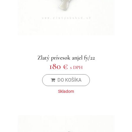
Zlatý prívesok anjel fy/22
180 €
s DPH
DO KOŠÍKA
Skladom