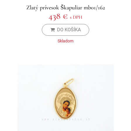
Zlatý prívesok Škapuliar mb01/162
438 €
s DPH
DO KOŠÍKA
Skladom