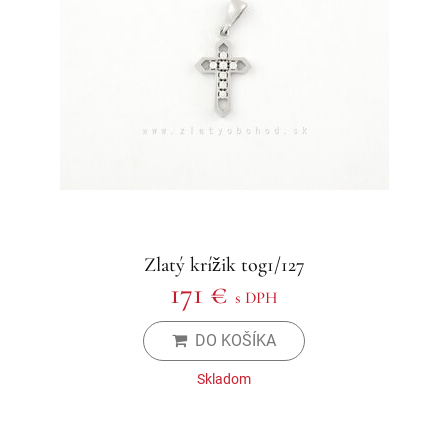
Zlatý krížik tog1/127
171 €
s DPH
DO KOŠÍKA
Skladom