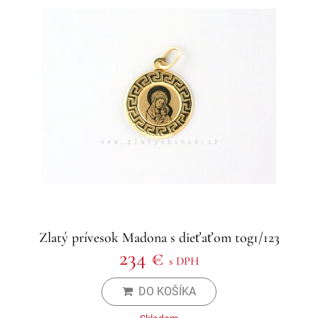
Zlatý prívesok Madona s dieťaťom tog1/123
234 €
s DPH
DO KOŠÍKA