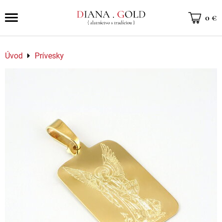
0 €
Úvod
Prívesky