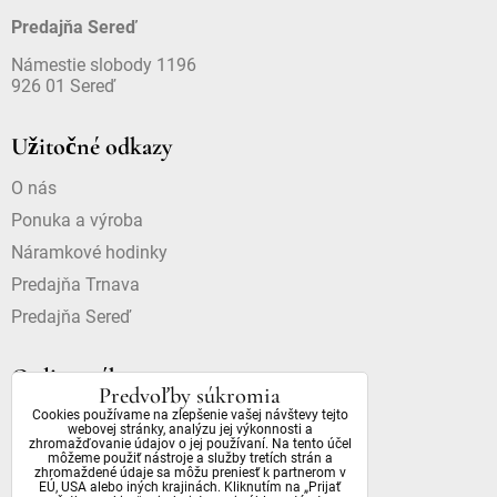
Predajňa Sereď
Námestie slobody 1196
926 01 Sereď
Užitočné odkazy
O nás
Ponuka a výroba
Náramkové hodinky
Predajňa Trnava
Predajňa Sereď
Online nákup
Predvoľby súkromia
Cookies používame na zlepšenie vašej návštevy tejto
Doprava a platba
webovej stránky, analýzu jej výkonnosti a
zhromažďovanie údajov o jej používaní. Na tento účel
Dostupnosť a dôležité informácie
môžeme použiť nástroje a služby tretích strán a
zhromaždené údaje sa môžu preniesť k partnerom v
Obchodné podmienky
EÚ, USA alebo iných krajinách. Kliknutím na „Prijať