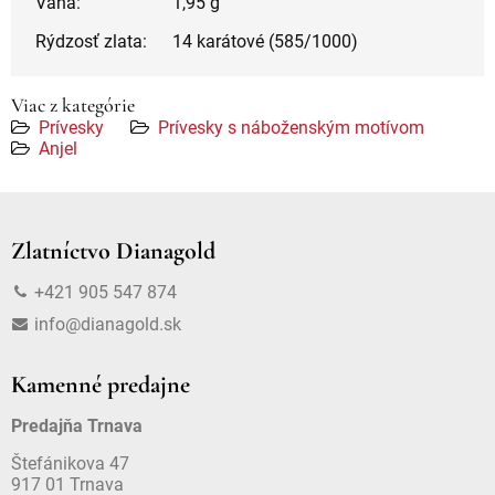
Váha:
1,95 g
Rýdzosť zlata:
14 karátové (585/1000)
Viac z kategórie
Prívesky
Prívesky s náboženským motívom
Anjel
Zlatníctvo Dianagold
+421 905 547 874
info@dianagold.sk
Kamenné predajne
Predajňa Trnava
Štefánikova 47
917 01 Trnava