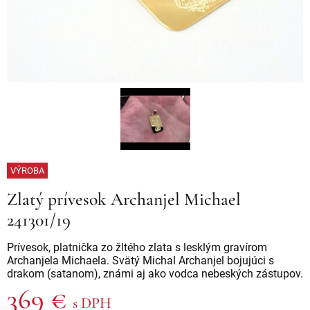
VÝROBA
Zlatý prívesok Archanjel Michael
241301/19
Prívesok, platnička zo žltého zlata s lesklým gravírom
Archanjela Michaela. Svätý Michal Archanjel bojujúci s
drakom (satanom), známi aj ako vodca nebeských zástupov.
369 €
s DPH