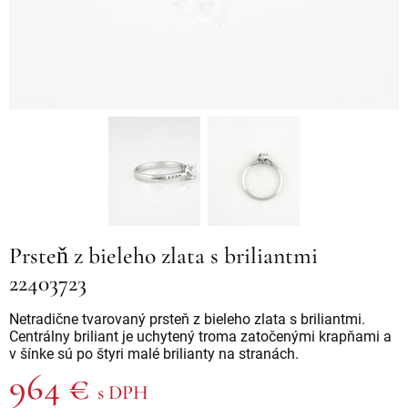
Prsteň z bieleho zlata s briliantmi
22403723
Netradične tvarovaný prsteň z bieleho zlata s briliantmi.
Centrálny briliant je uchytený troma zatočenými krapňami a
v šínke sú po štyri malé brilianty na stranách.
964 €
s DPH