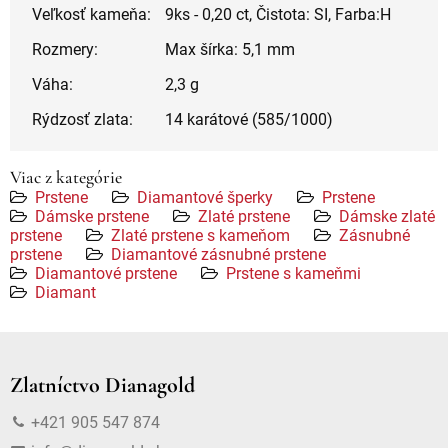
Veľkosť kameňa:
9ks - 0,20 ct, Čistota: SI, Farba:H
Rozmery:
Max šírka: 5,1 mm
Váha:
2,3 g
Rýdzosť zlata:
14 karátové (585/1000)
Viac z kategórie
Prstene
Diamantové šperky
Prstene
Dámske prstene
Zlaté prstene
Dámske zlaté
prstene
Zlaté prstene s kameňom
Zásnubné
prstene
Diamantové zásnubné prstene
Diamantové prstene
Prstene s kameňmi
Diamant
Zlatníctvo Dianagold
+421 905 547 874