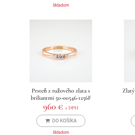
Skladom
Prsteň z ružového zlata s
Zlatý
briliantmi 50-00546-1256F
960 €
s DPH
DO KOŠÍKA
Skladom