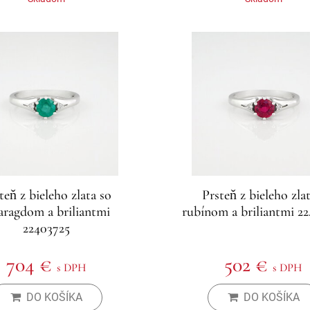
teň z bieleho zlata so
Prsteň z bieleho zlat
aragdom a briliantmi
rubínom a briliantmi 2
22403725
704 €
502 €
s DPH
s DPH
DO KOŠÍKA
DO KOŠÍKA