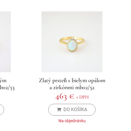
rým
Zlatý prsteň s bielym opálom
b02/53
a zirkónmi mb02/52
463 €
s DPH
DO KOŠÍKA
Na objednávku