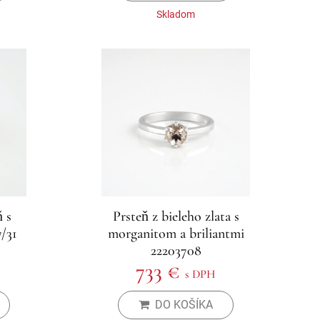
Skladom
 s
Prsteň z bieleho zlata s
/31
morganitom a briliantmi
22203708
733 €
s DPH
DO KOŠÍKA