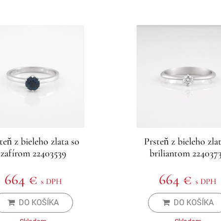
teň z bieleho zlata so
Prsteň z bieleho zlat
zafírom 22403539
briliantom 224037
664 €
664 €
s DPH
s DPH
DO KOŠÍKA
DO KOŠÍKA