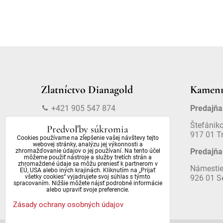
Zlatníctvo Dianagold
Kamenn
+421 905 547 874
Predajňa
info@dianagold.sk
Štefánik
Predvoľby súkromia
917 01 T
Cookies používame na zlepšenie vašej návštevy tejto
webovej stránky, analýzu jej výkonnosti a
Predajňa
zhromažďovanie údajov o jej používaní. Na tento účel
môžeme použiť nástroje a služby tretích strán a
zhromaždené údaje sa môžu preniesť k partnerom v
Námestie
EÚ, USA alebo iných krajinách. Kliknutím na „Prijať
926 01 S
všetky cookies“ vyjadrujete svoj súhlas s týmto
spracovaním. Nižšie môžete nájsť podrobné informácie
alebo upraviť svoje preferencie.
Zásady ochrany osobných údajov