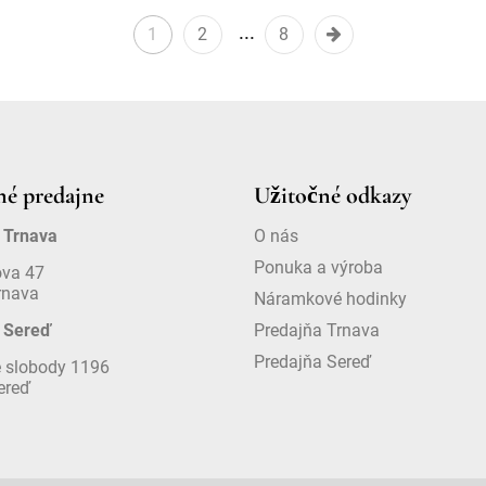
1
2
8
é predajne
Užitočné odkazy
 Trnava
O nás
Ponuka a výroba
ova 47
rnava
Náramkové hodinky
 Sereď
Predajňa Trnava
Predajňa Sereď
 slobody 1196
ereď