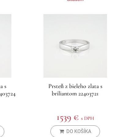
a s
Prsteň z bieleho zlata s
2403724
briliantom 22403721
1539 €
s DPH
DO KOŠÍKA