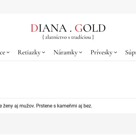
ce
Retiazky
Náramky
Prívesky
Súp
pre ženy aj mužov. Prstene s kameňmi aj bez.