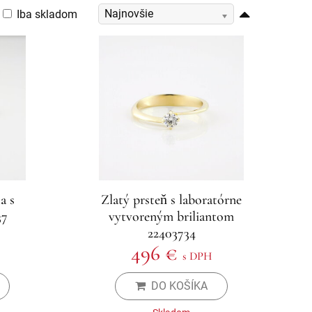
Najnovšie
Iba skladom
a s
Zlatý prsteň s laboratórne
37
vytvoreným briliantom
22403734
496 €
s DPH
DO KOŠÍKA