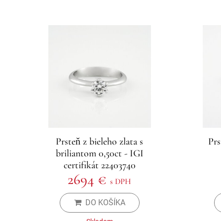
Prsteň z bieleho zlata s
Prs
briliantom 0,50ct - IGI
certifikát 22403740
2694 €
s DPH
DO KOŠÍKA