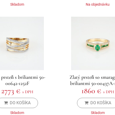
Skladom
Na objednávku
 prsteň s briliantmi 50-
Zlatý prsteň so smara
00642-1252F
briliantmi 50-00437A-
2773 €
1860 €
s DPH
s DPH
DO KOŠÍKA
DO KOŠÍKA
Skladom
Skladom