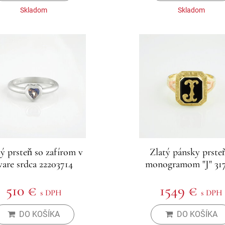
Skladom
Skladom
tý prsteň so zafírom v
Zlatý pánsky prsteň
vare srdca 22203714
monogramom "J" 317
510 €
1549 €
s DPH
s DPH
DO KOŠÍKA
DO KOŠÍKA