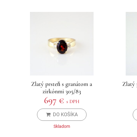
Zlatý prsteň s granátom a
Zlatý
zirkónmi 305/83
697 €
s DPH
DO KOŠÍKA
Skladom