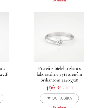
Skladom
a s
Prsteň z bieleho zlata s
1255F
laboratórne vytvoreným
briliantom 22403728
496 €
s DPH
DO KOŠÍKA
Skladom