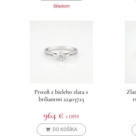
Skladom
Prsteň z bieleho zlata s
Zla
briliantmi 22403723
t
964 €
s DPH
DO KOŠÍKA