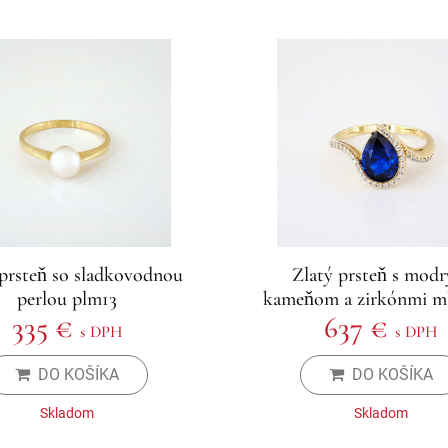
 prsteň so sladkovodnou
Zlatý prsteň s mod
perlou plm13
kameňom a zirkónmi m
335 €
637 €
s DPH
s DPH
DO KOŠÍKA
DO KOŠÍKA
Skladom
Skladom