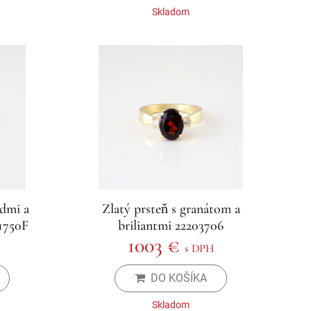
Skladom
gdmi a
Zlatý prsteň s granátom a
1750F
briliantmi 22203706
1003 €
s DPH
DO KOŠÍKA
Skladom