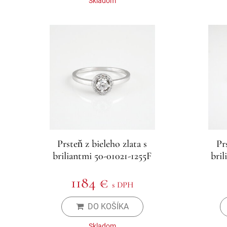
Skladom
Prsteň z bieleho zlata s
Pr
briliantmi 50-01021-1255F
bril
1184 €
s DPH
DO KOŠÍKA
Skladom