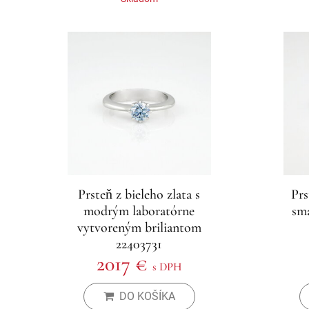
Prsteň z bieleho zlata s
Prs
modrým laboratórne
sm
vytvoreným briliantom
22403731
2017 €
s DPH
DO KOŠÍKA