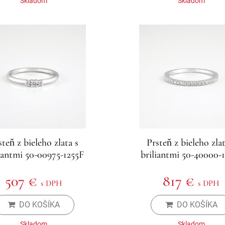
Skladom
Skladom
steň z bieleho zlata s
Prsteň z bieleho zlat
iantmi 50-00975-1255F
briliantmi 50-40000-
507 €
817 €
s DPH
s DPH
DO KOŠÍKA
DO KOŠÍKA
Skladom
Skladom