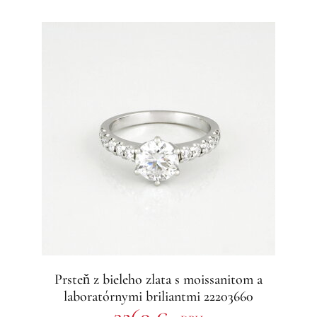
Prsteň z bieleho zlata s moissanitom a
laboratórnymi briliantmi 22203660
3269 €