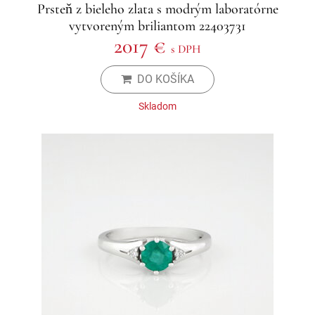
Prsteň z bieleho zlata s modrým laboratórne
vytvoreným briliantom 22403731
2017 €
s DPH
DO KOŠÍKA
Skladom