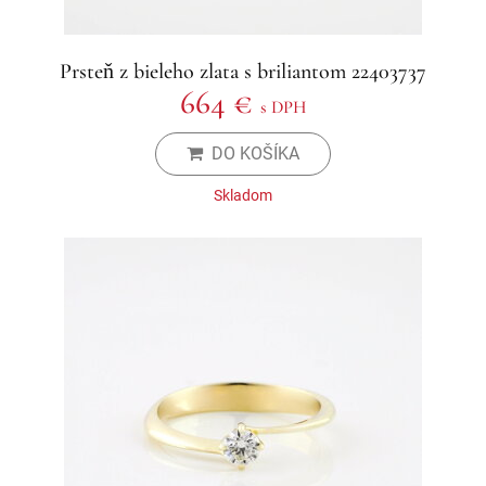
Prsteň z bieleho zlata s briliantom 22403737
664 €
s DPH
DO KOŠÍKA
Skladom