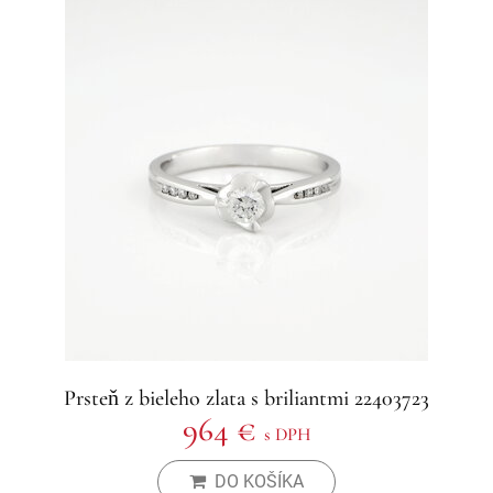
Prsteň z bieleho zlata s briliantmi 22403723
964 €
s DPH
DO KOŠÍKA