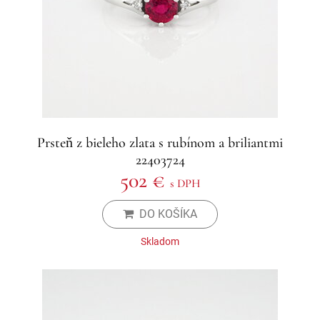
Prsteň z bieleho zlata s rubínom a briliantmi
22403724
502 €
s DPH
DO KOŠÍKA
Skladom