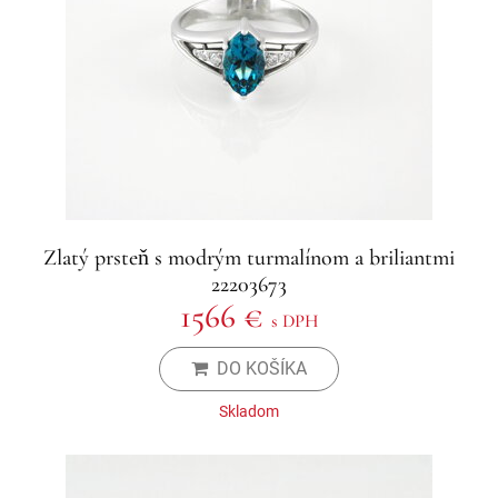
Zlatý prsteň s modrým turmalínom a briliantmi
22203673
1566 €
s DPH
DO KOŠÍKA
Skladom