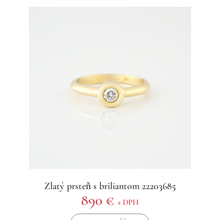
Zlatý prsteň s briliantom 22203685
890 €
s DPH