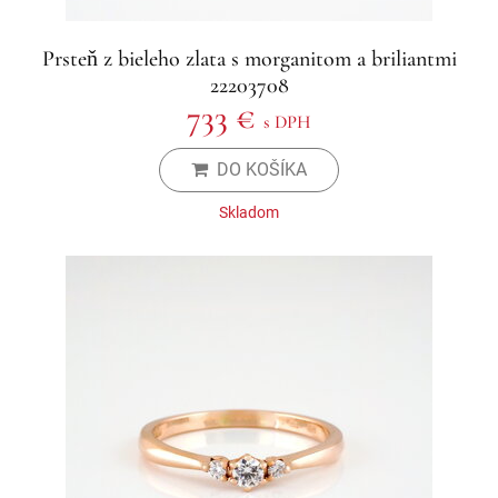
Prsteň z bieleho zlata s morganitom a briliantmi
22203708
733 €
s DPH
DO KOŠÍKA
Skladom