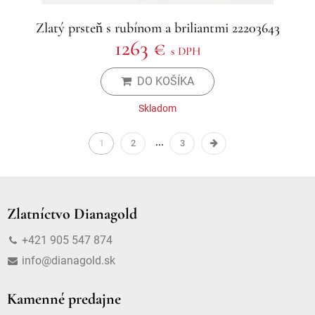
Zlatý prsteň s rubínom a briliantmi 22203643
1263 €
s DPH
DO KOŠÍKA
Skladom
1
2
3
Zlatníctvo Dianagold
+421 905 547 874
info@dianagold.sk
Kamenné predajne