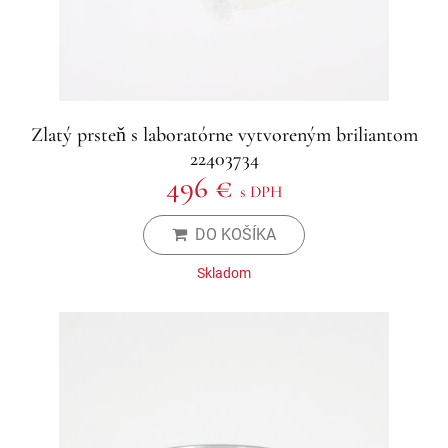
Zlatý prsteň s laboratórne vytvoreným briliantom
22403734
496 €
s DPH
DO KOŠÍKA
Skladom