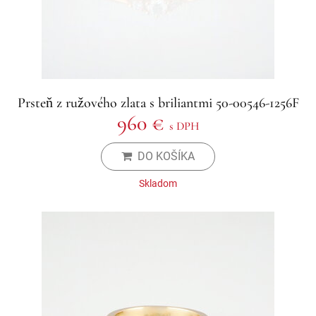
Prsteň z ružového zlata s briliantmi 50-00546-1256F
960 €
s DPH
DO KOŠÍKA
Skladom