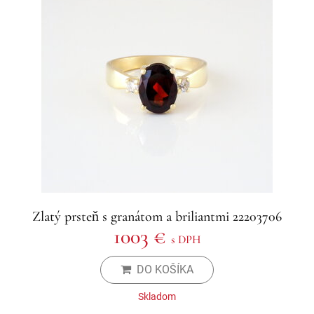
Zlatý prsteň s granátom a briliantmi 22203706
1003 €
s DPH
DO KOŠÍKA
Skladom