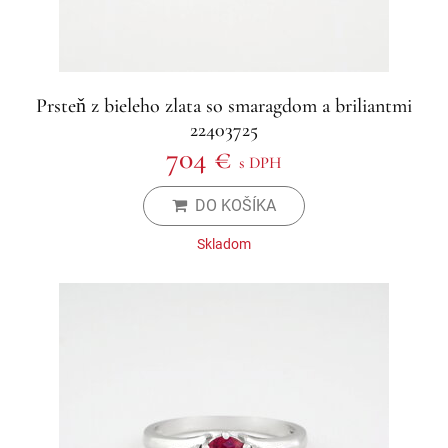
Prsteň z bieleho zlata so smaragdom a briliantmi
22403725
704 €
s DPH
DO KOŠÍKA
Skladom