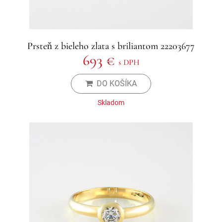
Prsteň z bieleho zlata s briliantom 22203677
693 €
s DPH
DO KOŠÍKA
Skladom