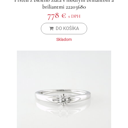
Prsteň z bieleho zlata s modrým briliantom a
briliantmi 22203680
778 €
s DPH
DO KOŠÍKA
Skladom