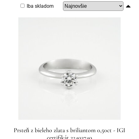
Iba skladom
Prsteň z bieleho zlata s briliantom 0,50ct - IGI
certifikát 22403740