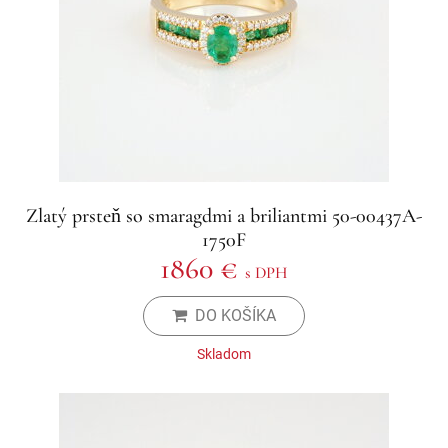
Zlatý prsteň so smaragdmi a briliantmi 50-00437A-
1750F
1860 €
s DPH
DO KOŠÍKA
Skladom