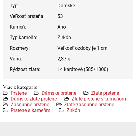
Typ:
Dámske
Veľkosť prsteňa:
53
Kameň:
Áno
Typ kameňa:
Zirkón
Rozmery:
Veľkosť ozdoby je 1 cm
Váha:
2,37 g
Rýdzosť zlata:
14 karátové (585/1000)
Viac z kategórie
Prstene
Dámske prstene
Zlaté prstene
Dámske zlaté prstene
Zlaté prstene s kameňom
Zásnubné prstene
Zlaté zásnubné prstene
Prstene s kameňmi
Zirkón