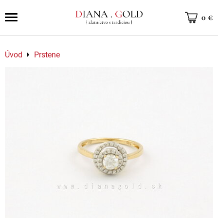
0 €
Úvod
Prstene