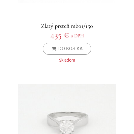
Zlatý prsteň mb01/150
435 €
s DPH
DO KOŠÍKA
Skladom