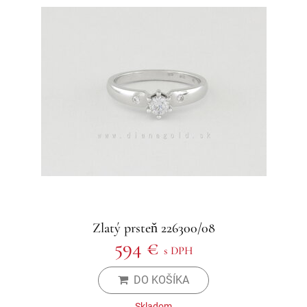
Zlatý prsteň 226300/08
594 €
s DPH
DO KOŠÍKA
Skladom