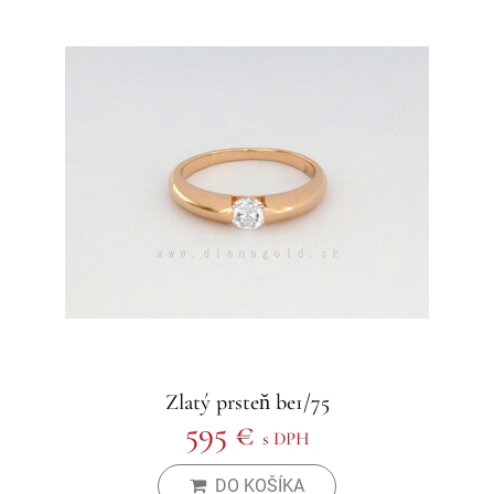
Zlatý prsteň be1/75
595 €
s DPH
DO KOŠÍKA