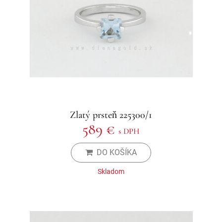
Zlatý prsteň 225300/1
589 €
s DPH
DO KOŠÍKA
Skladom