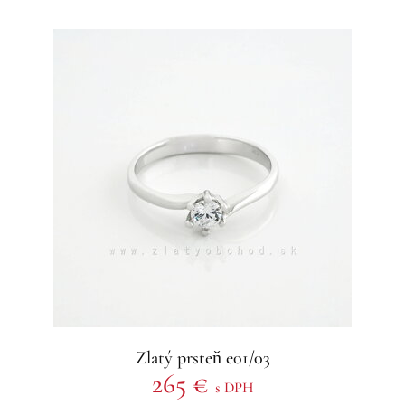
Zlatý prsteň e01/03
265 €
s DPH