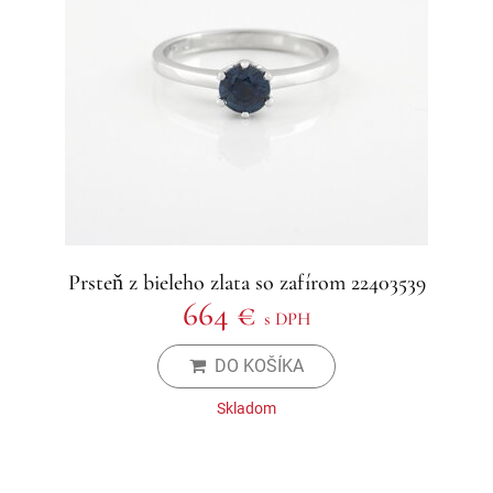
Prsteň z bieleho zlata so zafírom 22403539
664 €
s DPH
DO KOŠÍKA
Skladom