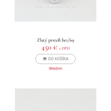
Zlatý prsteň be1/69
450 €
s DPH
DO KOŠÍKA
Skladom