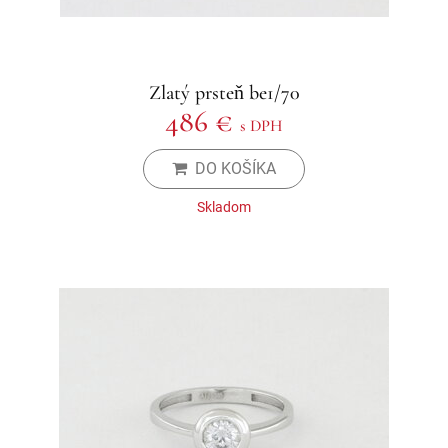
Zlatý prsteň be1/70
486 €
s DPH
DO KOŠÍKA
Skladom