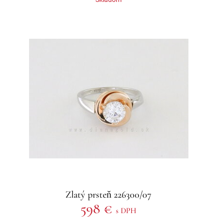
Zlatý prsteň 226300/07
598 €
s DPH