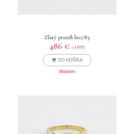
Zlatý prsteň b01/83
486 €
s DPH
DO KOŠÍKA
Skladom