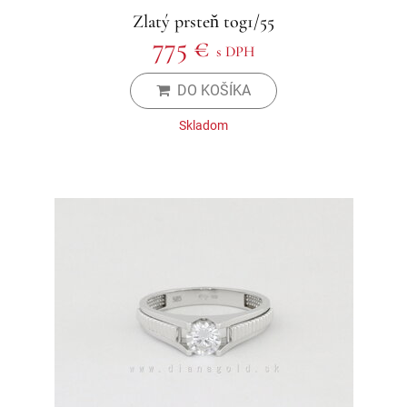
Zlatý prsteň tog1/55
775 €
s DPH
DO KOŠÍKA
Skladom