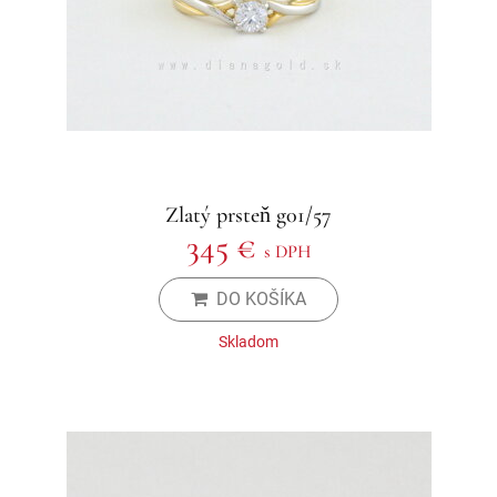
Zlatý prsteň g01/57
345 €
s DPH
DO KOŠÍKA
Skladom