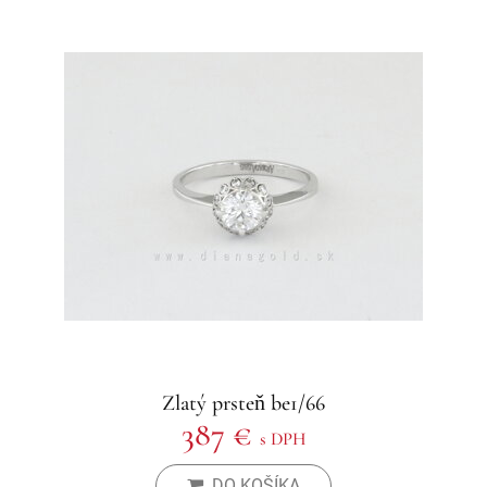
Zlatý prsteň be1/66
387 €
s DPH
DO KOŠÍKA