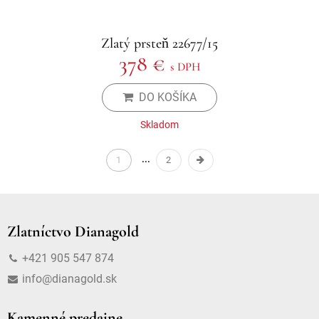
Zlatý prsteň 22677/15
378 €
s DPH
DO KOŠÍKA
Skladom
1
2
Zlatníctvo Dianagold
+421 905 547 874
info@dianagold.sk
Kamenné predajne