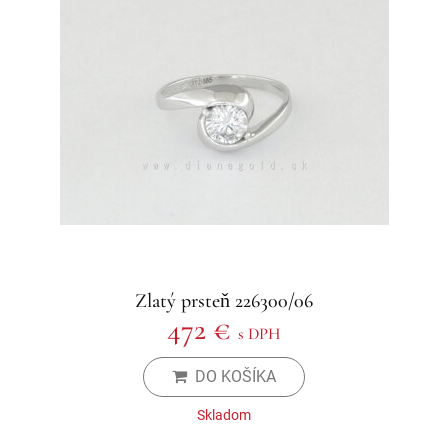
Zlatý prsteň 226300/06
472 €
s DPH
DO KOŠÍKA
Skladom