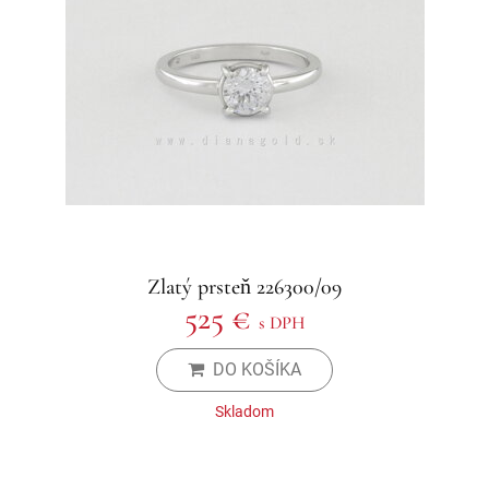
Zlatý prsteň 226300/09
525 €
s DPH
DO KOŠÍKA
Skladom