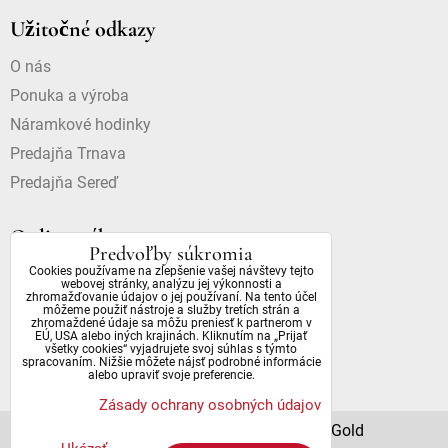
Užitočné odkazy
O nás
Ponuka a výroba
Náramkové hodinky
Predajňa Trnava
Predajňa Sereď
Online nákup
Predvoľby súkromia
Cookies používame na zlepšenie vašej návštevy tejto
Doprava a platba
webovej stránky, analýzu jej výkonnosti a
zhromažďovanie údajov o jej používaní. Na tento účel
Dostupnosť a dôležité informácie
môžeme použiť nástroje a služby tretích strán a
zhromaždené údaje sa môžu preniesť k partnerom v
Obchodné podmienky
EÚ, USA alebo iných krajinách. Kliknutím na „Prijať
všetky cookies“ vyjadrujete svoj súhlas s týmto
Ochrana osobných údajov
spracovaním. Nižšie môžete nájsť podrobné informácie
alebo upraviť svoje preferencie.
Zásady ochrany osobných údajov
© 2022 All Rights Reserved | DianaGold