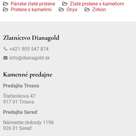
Pánske zlaté prstene
Zlaté prstene s kameňom
Prstene s kameňmi
Ónyx
Zirkón
Zlatníctvo Dianagold
+421 905 547 874
info@dianagold.sk
Kamenné predajne
Predajňa Trnava
Štefánikova 47
917 01 Trnava
Predajňa Sereď
Námestie slobody 1196
926 01 Sereď