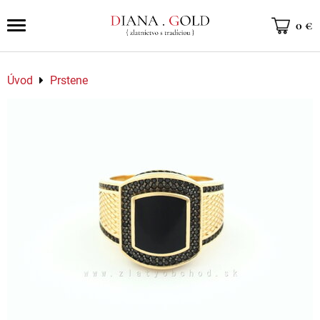
0 €
Úvod
Prstene