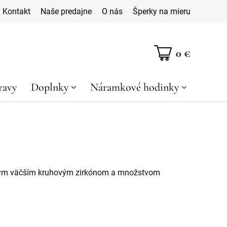
Kontakt
Naše predajne
O nás
Šperky na mieru
0 €
ravy
Doplnky
Náramkové hodinky
edným väčším kruhovým zirkónom a množstvom