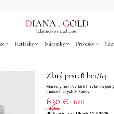
ce
Retiazky
Náramky
Prívesky
Súp
Zlatý prsteň be1/64
Masívny prsteň z bieleho zlata s j
menších čírych zirkónov.
630 €
s DPH
Skladom
Doručíme už:
Utorok 11.8.2026