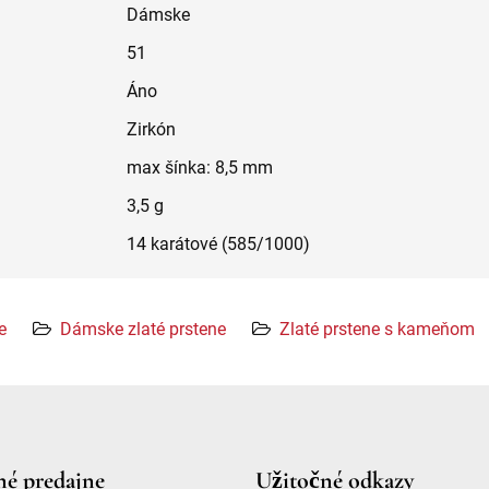
Dámske
51
Áno
Zirkón
max šínka: 8,5 mm
3,5 g
14 karátové (585/1000)
e
Dámske zlaté prstene
Zlaté prstene s kameňom
é predajne
Užitočné odkazy