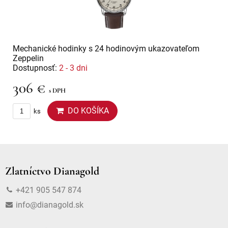
Mechanické hodinky s 24 hodinovým ukazovateľom
Zeppelin
Dostupnosť:
2 - 3 dni
306 €
s DPH
DO KOŠÍKA
ks
Zlatníctvo Dianagold
+421 905 547 874
info@dianagold.sk