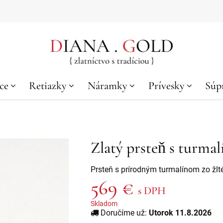
ce
Retiazky
Náramky
Prívesky
Súp
Zlatý prsteň s turma
Prsteň s prírodným turmalínom zo žlt
569 €
s DPH
Skladom
Doručíme už:
Utorok 11.8.2026