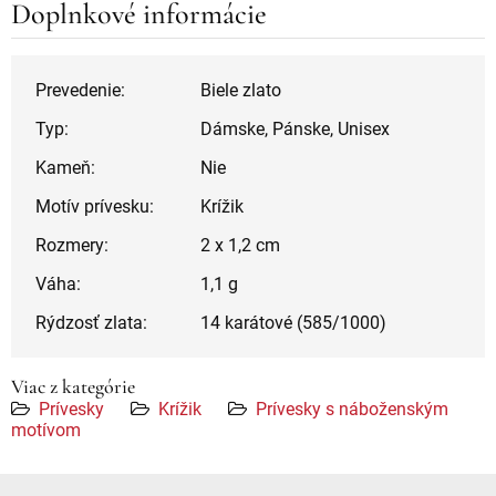
Doplnkové informácie
Prevedenie:
Biele zlato
Typ:
Dámske, Pánske, Unisex
Kameň:
Nie
Motív prívesku:
Krížik
Rozmery:
2 x 1,2 cm
Váha:
1,1 g
Rýdzosť zlata:
14 karátové (585/1000)
Viac z kategórie
Prívesky
Krížik
Prívesky s náboženským
motívom