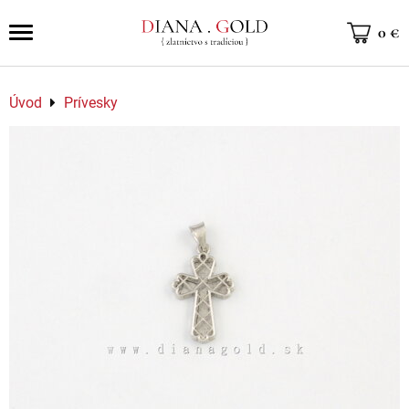
0 €
Úvod
Prívesky