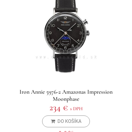
Iron Annie 5976-2 Amazonas Impression
Moonphase
234 €
s DPH
DO KOŠÍKA