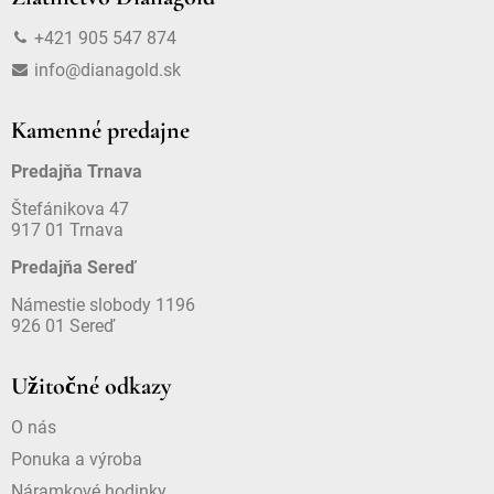
+421 905 547 874
info@dianagold.sk
Kamenné predajne
Predajňa Trnava
Štefánikova 47
917 01 Trnava
Predajňa Sereď
Námestie slobody 1196
926 01 Sereď
Užitočné odkazy
O nás
Ponuka a výroba
Náramkové hodinky