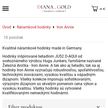
0 €
Úvod
Náramkové hodinky
Iron Annie
10
položiek
Kvalitné náramkové hodinky made in Germany.
Hodinky inšpirované lietadlom JU52 D-AQUI od
svetoznámeho výrobcu Huga Junkers, familiárne nazvané
Železná Anička - Iron Annie. A tak ako aj lietadlo, tak sa aj
hodinky Iron Annie vyznačujú robustnosťou, spoľahlivosťou,
technickými inováciami, vysokou kvalitou a nápadným
dizajnom. Všetky kolekcie imponujú sofistikovaným,
výrazným dizajnom so skvelým pomerom cena výkon a
vysokou kvalitou. Všetky hodinky sú vytvorené
kvalifikovanými nemeckými hodinármi.
Filter produktov