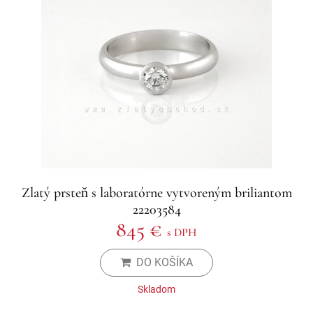
Zlatý prsteň s laboratórne vytvoreným briliantom
22203584
845 €
s DPH
DO KOŠÍKA
Skladom