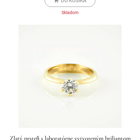
DO KOŠÍKA
Skladom
Zlatý prsteň s laboratórne vytvoreným briliantom