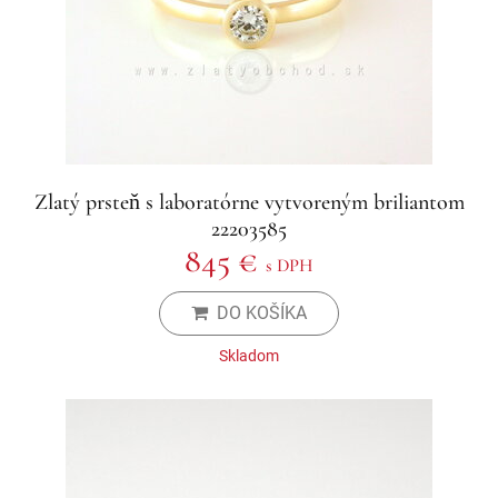
Zlatý prsteň s laboratórne vytvoreným briliantom
22203585
845 €
s DPH
DO KOŠÍKA
Skladom