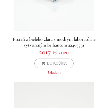
Prsteň z bieleho zlata s modrým laboratórne
vytvoreným briliantom 22403731
2017 €
s DPH
DO KOŠÍKA
Skladom