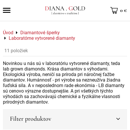
0 €
Úvod
Diamantové šperky
Laboratórne vytvorené diamanty
11
položiek
Novinkou u nás sú v laboratóriu vytvorené diamanty, teda
lab grown diamonds. Krása diamantov s výhodami.
Ekologická výroba, neničí sa príroda pri náročnej ťažbe
diamantov. Humánnosť - pri výrobe sa nezneužíva žiadna
ľuďská sila. A v neposlednom rade ekonómia - LB diamanty
sú cenovo výrazne dostupnejšie. A pri všetkých týchto
výhodách sa zachovávajú chemické a fyzikálne vlasnosti
prírodných diamantov.
Filter produktov