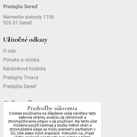
Predajňa Sereď
Námestie slobody 1196
926 01 Sereď
Užitočné odkazy
O nás
Ponuka a výroba
Náramkové hodinky
Predajňa Trnava
Predajňa Sereď
Online nákup
Predvoľby súkromia
Cookies používame na zlepšenie vašej návštevy tejto
Doprava a platba
webovej stránky, analýzu jej výkonnosti a
zhromažďovanie údajov o jej používaní. Na tento účel
Dostupnosť a dôležité informácie
môžeme použiť nástroje a služby tretích strán a
zhromaždené údaje sa môžu preniesť k partnerom v
Obchodné podmienky
EÚ, USA alebo iných krajinách. Kliknutím na „Prijať