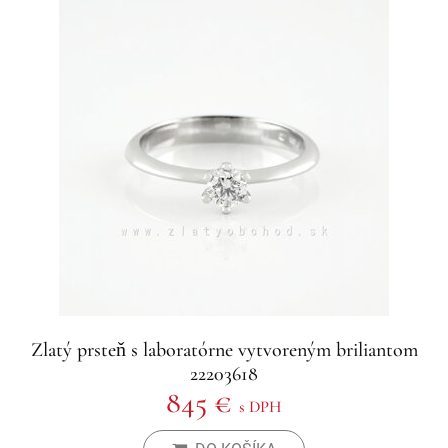
Zlatý prsteň s laboratórne vytvoreným briliantom
22203618
845 €
s DPH