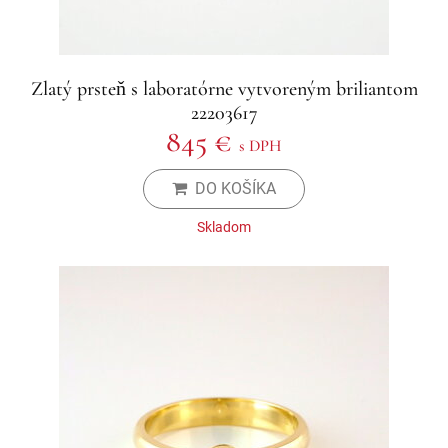
Zlatý prsteň s laboratórne vytvoreným briliantom
22203617
845 €
s DPH
DO KOŠÍKA
Skladom