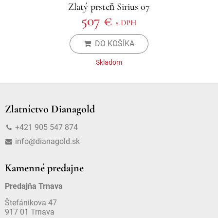
Zlatý prsteň Sirius 07
507 €
s DPH
DO KOŠÍKA
Skladom
Zlatníctvo Dianagold
+421 905 547 874
info@dianagold.sk
Kamenné predajne
Predajňa Trnava
Štefánikova 47
917 01 Trnava