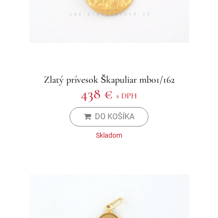
Zlatý prívesok Škapuliar mb01/162
438 €
s DPH
DO KOŠÍKA
Skladom