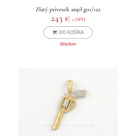
Zlatý prívesok anjel g01/122
243 €
s DPH
DO KOŠÍKA
Skladom