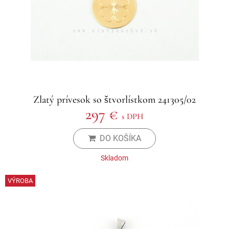
Zlatý prívesok so štvorlístkom 241305/02
297 €
s DPH
DO KOŠÍKA
Skladom
VÝROBA