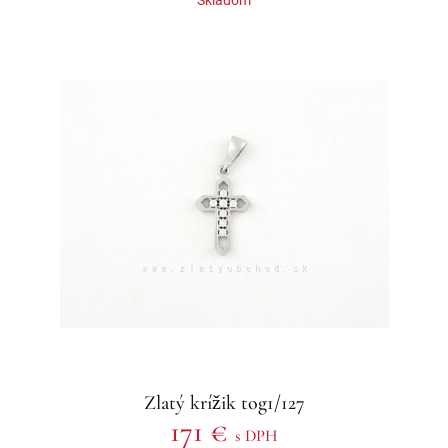
Zlatý krížik tog1/127
171 €
s DPH