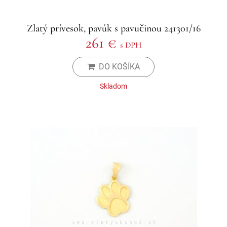
Zlatý prívesok, pavúk s pavučinou 241301/16
261 €
s DPH
DO KOŠÍKA
Skladom