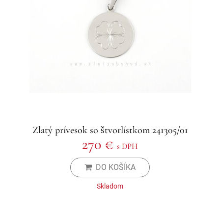
Zlatý prívesok so štvorlístkom 241305/01
270 €
s DPH
DO KOŠÍKA
Skladom