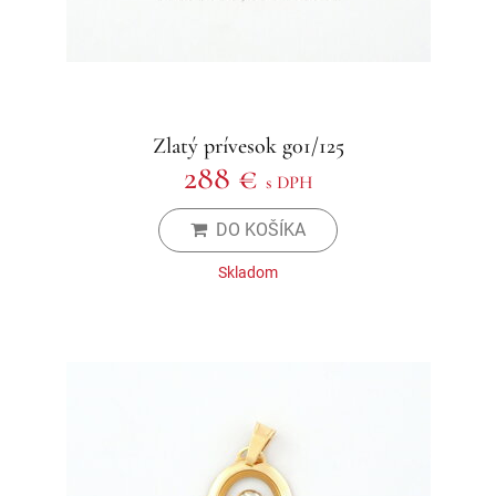
Zlatý prívesok g01/125
288 €
s DPH
DO KOŠÍKA
Skladom