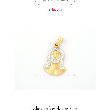
Skladom
Zlatý prívesok tog1/119