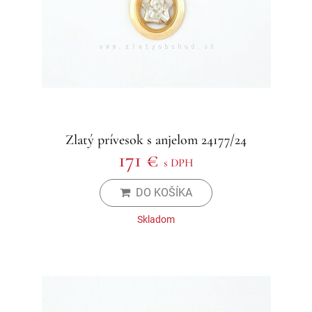
Zlatý prívesok s anjelom 24177/24
171 €
s DPH
DO KOŠÍKA
Skladom