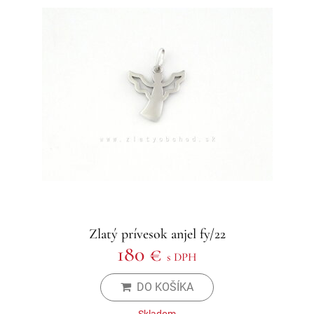
Zlatý prívesok anjel fy/22
180 €
s DPH
DO KOŠÍKA
Skladom