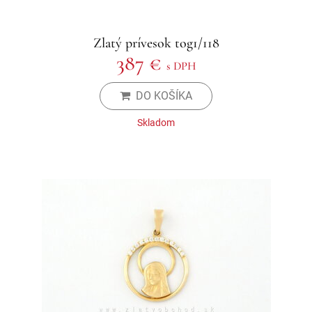
Zlatý prívesok tog1/118
387 €
s DPH
DO KOŠÍKA
Skladom