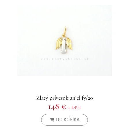
Zlatý prívesok anjel fy/20
148 €
s DPH
DO KOŠÍKA