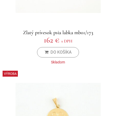
Zlatý prívesok psia labka mb01/173
162 €
s DPH
DO KOŠÍKA
Skladom
VÝROBA