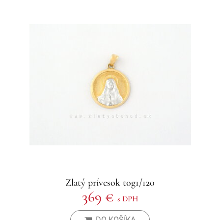
Zlatý prívesok tog1/120
369 €
s DPH
DO KOŠÍKA