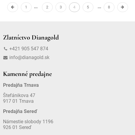
1
2
3
4
5
8
Zlatníctvo Dianagold
+421 905 547 874
info@dianagold.sk
Kamenné predajne
Predajňa Trnava
Štefánikova 47
917 01 Trnava
Predajňa Sereď
Námestie slobody 1196
926 01 Sereď