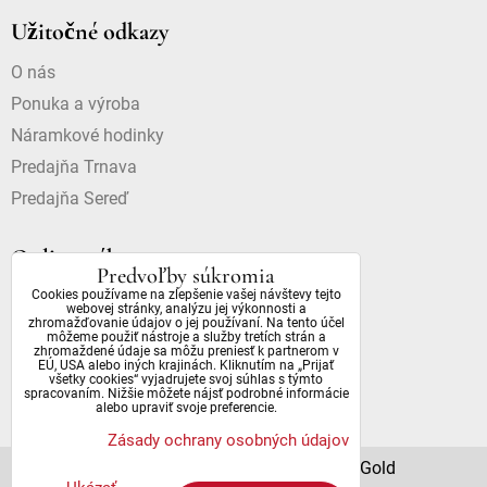
Užitočné odkazy
O nás
Ponuka a výroba
Náramkové hodinky
Predajňa Trnava
Predajňa Sereď
Online nákup
Predvoľby súkromia
Cookies používame na zlepšenie vašej návštevy tejto
Doprava a platba
webovej stránky, analýzu jej výkonnosti a
zhromažďovanie údajov o jej používaní. Na tento účel
Dostupnosť a dôležité informácie
môžeme použiť nástroje a služby tretích strán a
zhromaždené údaje sa môžu preniesť k partnerom v
Obchodné podmienky
EÚ, USA alebo iných krajinách. Kliknutím na „Prijať
všetky cookies“ vyjadrujete svoj súhlas s týmto
Ochrana osobných údajov
spracovaním. Nižšie môžete nájsť podrobné informácie
alebo upraviť svoje preferencie.
Zásady ochrany osobných údajov
© 2022 All Rights Reserved | DianaGold