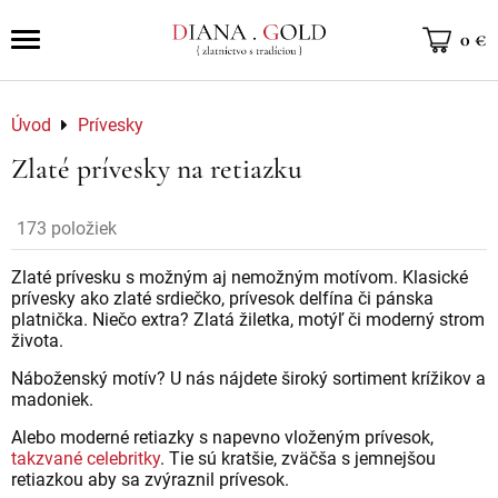
0 €
Úvod
Prívesky
Zlaté prívesky na retiazku
173
položiek
Zlaté prívesku s možným aj nemožným motívom. Klasické
prívesky ako zlaté srdiečko, prívesok delfína či pánska
platnička. Niečo extra? Zlatá žiletka, motýľ či moderný strom
života.
Náboženský motív? U nás nájdete široký sortiment krížikov a
madoniek.
Alebo moderné retiazky s napevno vloženým prívesok,
takzvané celebritky
. Tie sú kratšie, zväčša s jemnejšou
retiazkou aby sa zvýraznil prívesok.