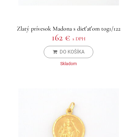
Zlatý prívesok Madona s dieťaťom tog1/122
162 €
s DPH
DO KOŠÍKA
Skladom