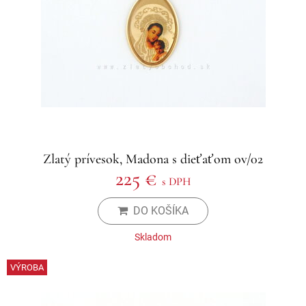
Zlatý prívesok, Madona s dieťaťom ov/02
225 €
s DPH
DO KOŠÍKA
Skladom
VÝROBA