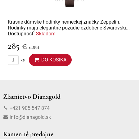
Krásne dámske hodinky nemeckej značky Zeppelin.
Hodinky majú elegantné pozadie ozdobené Swarovski...
Dostupnosť:
Skladom
285 €
s DPH
DO KOŠÍKA
ks
Zlatníctvo Dianagold
+421 905 547 874
info@dianagold.sk
Kamenné predajne