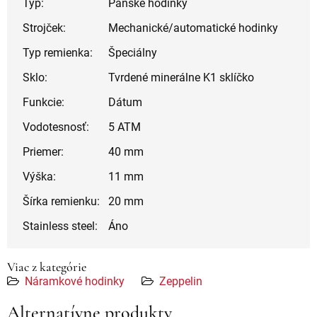
Typ:
Pánske hodinky
Strojček:
Mechanické/automatické hodinky
Typ remienka:
Špeciálny
Sklo:
Tvrdené minerálne K1 sklíčko
Funkcie:
Dátum
Vodotesnosť:
5 ATM
Priemer:
40 mm
Výška:
11 mm
Šírka remienku:
20 mm
Stainless steel:
Áno
Viac z kategórie
Náramkové hodinky
Zeppelin
Alternatívne produkty