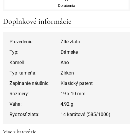
Doručenia
Doplnkové informácie
Prevedenie:
Žlté zlato
Typ:
Dámske
Kameň:
Áno
Typ kameňa:
Zirkón
Zapínanie náušníc:
Klasický patent
Rozmery:
19 x 10 mm
Váha:
4,92 g
Rýdzosť zlata:
14 karátové (585/1000)
Viac z kategórie