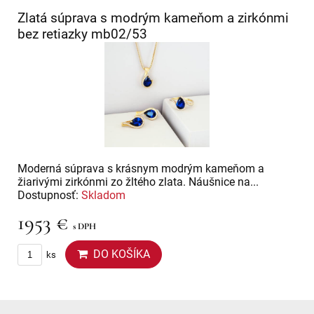
Zlatá súprava s modrým kameňom a zirkónmi
bez retiazky mb02/53
Moderná súprava s krásnym modrým kameňom a
žiarivými zirkónmi zo žltého zlata. Náušnice na...
Dostupnosť:
Skladom
1953 €
s DPH
DO KOŠÍKA
ks