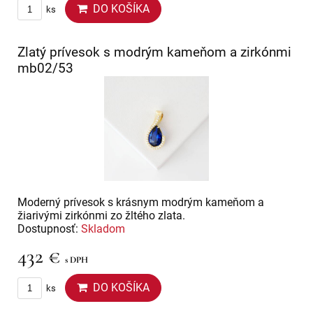
DO KOŠÍKA
ks
Zlatý prívesok s modrým kameňom a zirkónmi
mb02/53
Moderný prívesok s krásnym modrým kameňom a
žiarivými zirkónmi zo žltého zlata.
Dostupnosť:
Skladom
432 €
s DPH
DO KOŠÍKA
ks