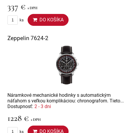
337 €
s DPH
DO KOŠÍKA
ks
Zeppelin 7624-2
Náramkové mechanické hodinky s automatickým
náťahom s veľkou komplikáciou: chronografom. Tieto...
Dostupnosť:
2 - 3 dni
1228 €
s DPH
DO KOŠÍKA
ks