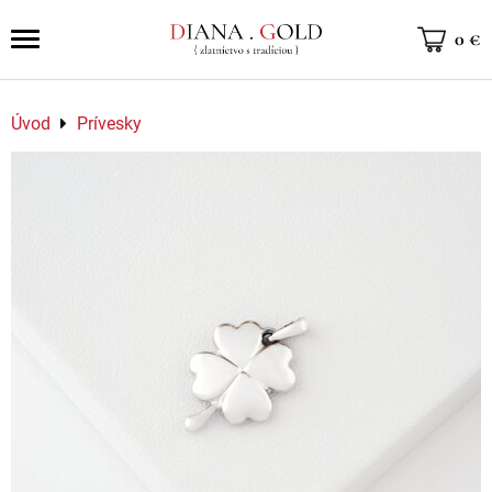
0 €
Úvod
Prívesky