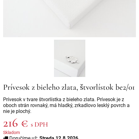
Prívesok z bieleho zlata, štvorlístok be2/01
Prívesok v tvare štvorlístka z bieleho zlata. Prívesok je z
oboch strán rovnaký, má hladký, zrkadlovo lesklý povrch a
nie je plochý.
216 €
s DPH
Skladom
Doručíme už:
Streda 12.8.2026