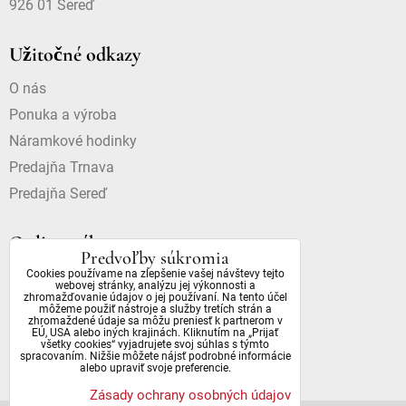
926 01 Sereď
Užitočné odkazy
O nás
Ponuka a výroba
Náramkové hodinky
Predajňa Trnava
Predajňa Sereď
Online nákup
Predvoľby súkromia
Cookies používame na zlepšenie vašej návštevy tejto
Doprava a platba
webovej stránky, analýzu jej výkonnosti a
zhromažďovanie údajov o jej používaní. Na tento účel
Dostupnosť a dôležité informácie
môžeme použiť nástroje a služby tretích strán a
zhromaždené údaje sa môžu preniesť k partnerom v
Obchodné podmienky
EÚ, USA alebo iných krajinách. Kliknutím na „Prijať
všetky cookies“ vyjadrujete svoj súhlas s týmto
Ochrana osobných údajov
spracovaním. Nižšie môžete nájsť podrobné informácie
alebo upraviť svoje preferencie.
Zásady ochrany osobných údajov