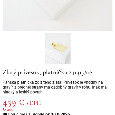
Zlatý prívesok, platnička 241317/06
Pánska platnička zo žltého zlata. Prívesok je vhodný na
gravír, z prednej strany má ozdobný gravír v rohu, inak má
hladký a lesklý povrch.
459 €
s DPH
Skladom
Doručíme už:
Pondelok 10.8.2026