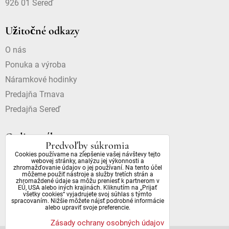
926 01 Sereď
Užitočné odkazy
O nás
Ponuka a výroba
Náramkové hodinky
Predajňa Trnava
Predajňa Sereď
Online nákup
Predvoľby súkromia
Cookies používame na zlepšenie vašej návštevy tejto
Doprava a platba
webovej stránky, analýzu jej výkonnosti a
zhromažďovanie údajov o jej používaní. Na tento účel
Dostupnosť a dôležité informácie
môžeme použiť nástroje a služby tretích strán a
zhromaždené údaje sa môžu preniesť k partnerom v
Obchodné podmienky
EÚ, USA alebo iných krajinách. Kliknutím na „Prijať
všetky cookies“ vyjadrujete svoj súhlas s týmto
Ochrana osobných údajov
spracovaním. Nižšie môžete nájsť podrobné informácie
alebo upraviť svoje preferencie.
Zásady ochrany osobných údajov