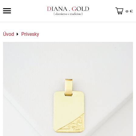
0 €
Úvod
Prívesky