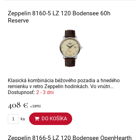
Zeppelin 8160-5 LZ 120 Bodensee 60h
Reserve
Klasická kombinácia béžového pozadia a hnedého
remienku v retro Zeppelin hodinkách. Vo vnútri...
Dostupnosť:
2 - 3 dni
408 €
s DPH
DO KOŠÍKA
ks
Zeppelin 8166-5 LZ 120 Bodensee OpenHearth