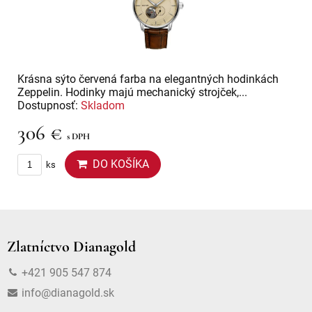
Krásna sýto červená farba na elegantných hodinkách
Zeppelin. Hodinky majú mechanický strojček,...
Dostupnosť:
Skladom
306 €
s DPH
DO KOŠÍKA
ks
Zlatníctvo Dianagold
+421 905 547 874
info@dianagold.sk