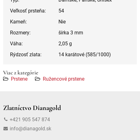
Veľkosť prsteňa:
54
Kameň:
Nie
Rozmery:
šírka 3 mm
Váha:
2,05 g
Rýdzosť zlata:
14 karátové (585/1000)
Viac z kategórie
Prstene
Ružencové prstene
Zlatníctvo Dianagold
+421 905 547 874
info@dianagold.sk