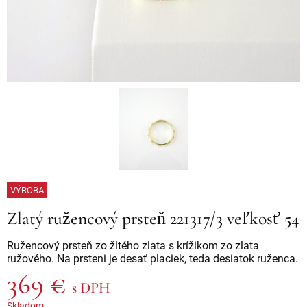
VÝROBA
Zlatý ružencový prsteň 221317/3 veľkosť 54
Ružencový prsteň zo žltého zlata s krížikom zo zlata
ružového. Na prsteni je desať placiek, teda desiatok ruženca.
369 €
s DPH
Skladom