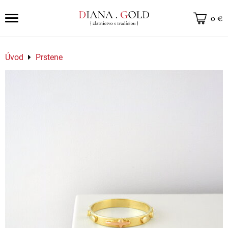
0 €
Úvod
Prstene