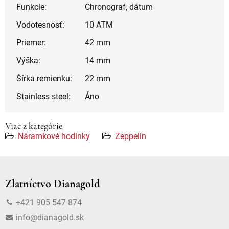
Funkcie:
Chronograf, dátum
Vodotesnosť:
10 ATM
Priemer:
42 mm
Výška:
14 mm
Šírka remienku:
22 mm
Stainless steel:
Áno
Viac z kategórie
Náramkové hodinky
Zeppelin
Zlatníctvo Dianagold
+421 905 547 874
info@dianagold.sk