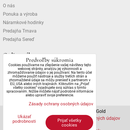
O nás
Ponuka a výroba
Náramkové hodinky
Predajňa Trnava
Predajňa Sereď
Online nákup
Predvoľby súkromia
Cookies používame na zlepšenie vašej návštevy tejto
Doprava a platba
webovej stránky, analýzu jej výkonnosti a
zhromažďovanie údajov o jej používaní. Na tento účel
Dostupnosť a dôležité informácie
môžeme použiť nástroje a služby tretích strán a
zhromaždené údaje sa môžu preniesť k partnerom v
Obchodné podmienky
EÚ, USA alebo iných krajinách. Kliknutím na „Prijať
všetky cookies“ vyjadrujete svoj súhlas s týmto
Ochrana osobných údajov
spracovaním. Nižšie môžete nájsť podrobné informácie
alebo upraviť svoje preferencie.
Zásady ochrany osobných údajov
© 2022 All Rights Reserved | DianaGold
Ukázať
Predvoľby súkromia
Zásady ochrany osobných údajov
Prijať všetky
podrobnosti
Stav objednávky
cookies