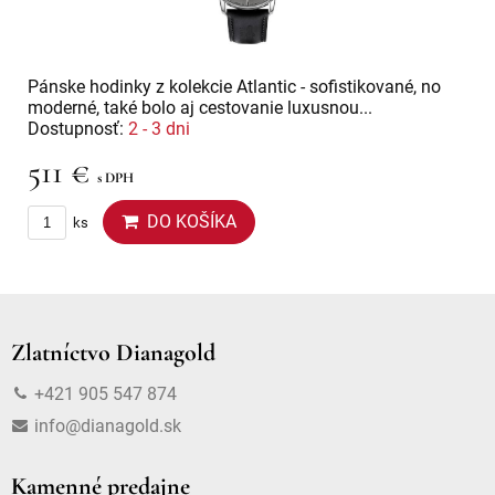
Pánske hodinky z kolekcie Atlantic - sofistikované, no
moderné, také bolo aj cestovanie luxusnou...
Dostupnosť:
2 - 3 dni
511 €
s DPH
DO KOŠÍKA
ks
Zlatníctvo Dianagold
+421 905 547 874
info@dianagold.sk
Kamenné predajne