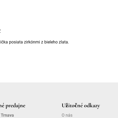
2
lička posiata zirkónmi z bieleho zlata.
é predajne
Užitočné odkazy
 Trnava
O nás