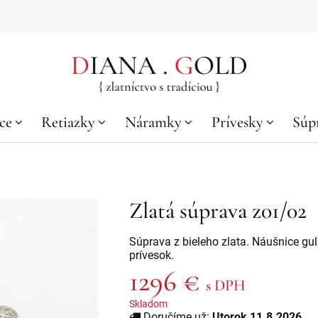
ce
Retiazky
Náramky
Prívesky
Súp
Zlatá súprava z01/02
Súprava z bieleho zlata. Náušnice gul
prívesok.
1296 €
s DPH
Skladom
Doručíme už:
Utorok 11.8.2026