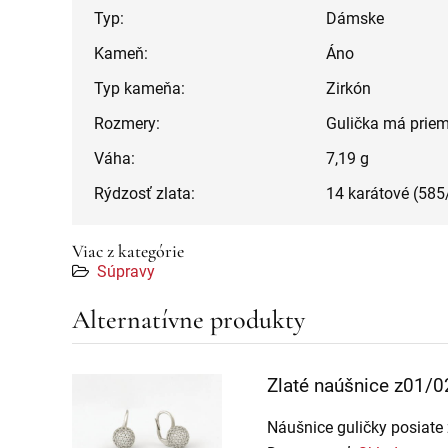
Typ:
Dámske
Kameň:
Áno
Typ kameňa:
Zirkón
Rozmery:
Gulička má priem
Váha:
7,19 g
Rýdzosť zlata:
14 karátové (58
Viac z kategórie
Súpravy
Alternatívne produkty
Zlaté naúšnice z01/0
Náušnice guličky posiate 