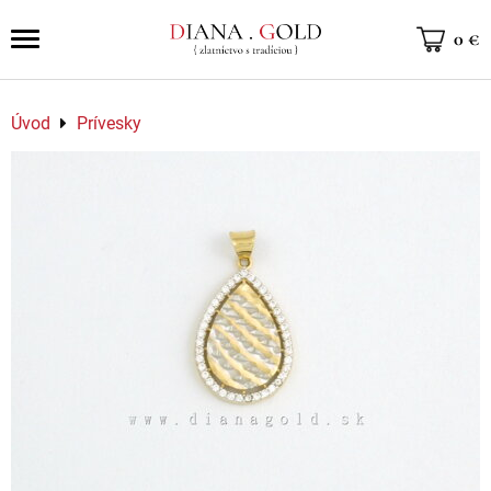
0 €
Úvod
Prívesky