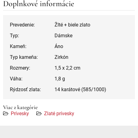
Doplnkové informácie
Prevedenie:
Žlté + biele zlato
Typ:
Dámske
Kameň:
Áno
Typ kameňa:
Zirkón
Rozmery:
1,5 x 2,2 cm
Váha:
1,8 g
Rýdzosť zlata:
14 karátové (585/1000)
Viac z kategórie
Prívesky
Zlaté prívesky