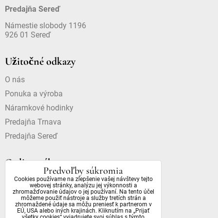
Predajňa Sereď
Námestie slobody 1196
926 01 Sereď
Užitočné odkazy
O nás
Ponuka a výroba
Náramkové hodinky
Predajňa Trnava
Predajňa Sereď
Online nákup
Predvoľby súkromia
Cookies používame na zlepšenie vašej návštevy tejto
Doprava a platba
webovej stránky, analýzu jej výkonnosti a
zhromažďovanie údajov o jej používaní. Na tento účel
Dostupnosť a dôležité informácie
môžeme použiť nástroje a služby tretích strán a
zhromaždené údaje sa môžu preniesť k partnerom v
Obchodné podmienky
EÚ, USA alebo iných krajinách. Kliknutím na „Prijať
všetky cookies“ vyjadrujete svoj súhlas s týmto