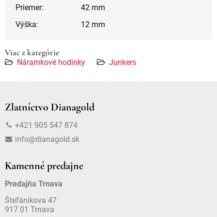
Priemer:
42 mm
Výška:
12 mm
Viac z kategórie
Náramkové hodinky
Junkers
Zlatníctvo Dianagold
+421 905 547 874
info@dianagold.sk
Kamenné predajne
Predajňa Trnava
Štefánikova 47
917 01 Trnava