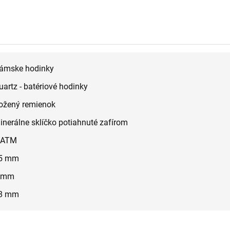
ámske hodinky
uartz - batériové hodinky
ožený remienok
inerálne sklíčko potiahnuté zafírom
 ATM
5 mm
 mm
8 mm