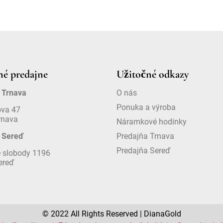
é predajne
Užitočné odkazy
 Trnava
O nás
Ponuka a výroba
ova 47
rnava
Náramkové hodinky
 Sereď
Predajňa Trnava
Predajňa Sereď
 slobody 1196
ereď
© 2022 All Rights Reserved | DianaGold