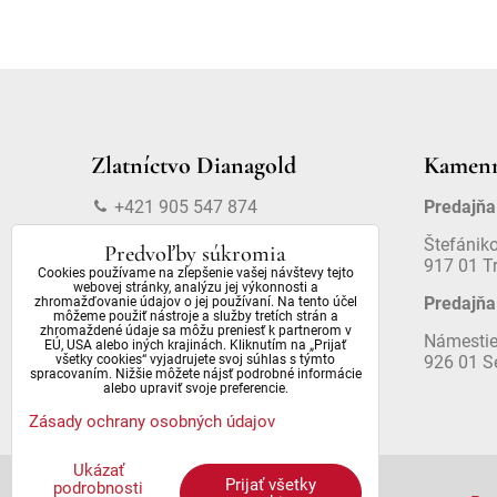
Zlatníctvo Dianagold
Kamenn
+421 905 547 874
Predajňa
info@dianagold.sk
Štefánik
Predvoľby súkromia
917 01 T
Cookies používame na zlepšenie vašej návštevy tejto
webovej stránky, analýzu jej výkonnosti a
Predajňa
zhromažďovanie údajov o jej používaní. Na tento účel
môžeme použiť nástroje a služby tretích strán a
zhromaždené údaje sa môžu preniesť k partnerom v
Námestie
EÚ, USA alebo iných krajinách. Kliknutím na „Prijať
926 01 S
všetky cookies“ vyjadrujete svoj súhlas s týmto
spracovaním. Nižšie môžete nájsť podrobné informácie
alebo upraviť svoje preferencie.
Zásady ochrany osobných údajov
Ukázať
Prijať všetky
podrobnosti