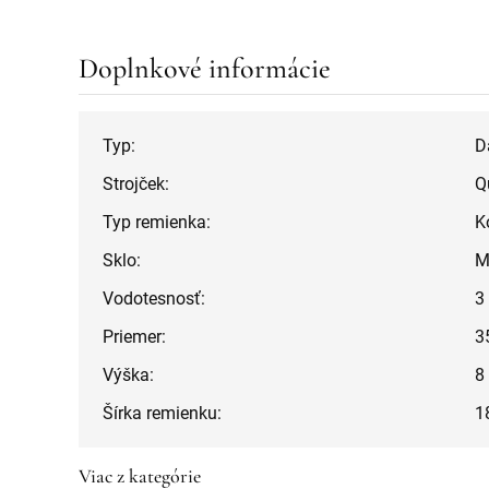
Doplnkové informácie
Typ:
D
Strojček:
Q
Typ remienka:
K
Sklo:
M
Vodotesnosť:
3
Priemer:
3
Výška:
8
Šírka remienku:
1
Viac z kategórie