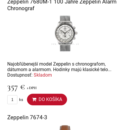
Zeppelin 7680M-1 100 Jahre Zeppelin Alarm
Chronograf
Najobľúbenejší model Zeppelin s chronografom,
dátumom a alarmom. Hodinky majú klasické telo...
Dostupnosť:
Skladom
357 €
s DPH
DO KOŠÍKA
ks
Zeppelin 7674-3