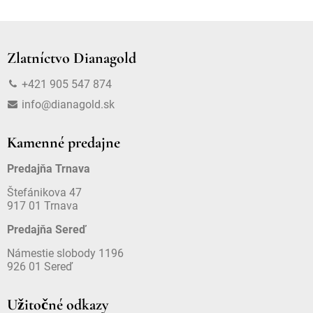
Zlatníctvo Dianagold
+421 905 547 874
info@dianagold.sk
Kamenné predajne
Predajňa Trnava
Štefánikova 47
917 01 Trnava
Predajňa Sereď
Námestie slobody 1196
926 01 Sereď
Užitočné odkazy