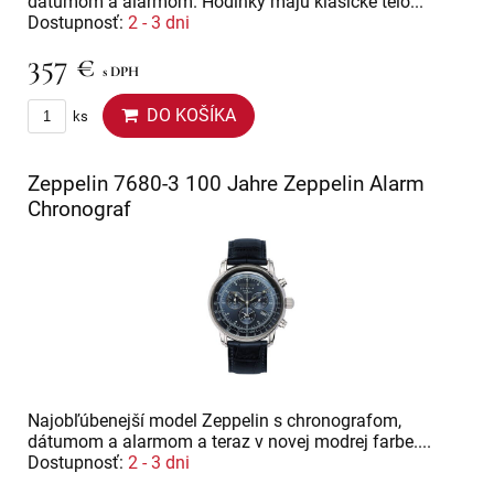
dátumom a alarmom. Hodinky majú klasické telo...
Dostupnosť:
2 - 3 dni
357 €
s DPH
DO KOŠÍKA
ks
Zeppelin 7680-3 100 Jahre Zeppelin Alarm
Chronograf
Najobľúbenejší model Zeppelin s chronografom,
dátumom a alarmom a teraz v novej modrej farbe....
Dostupnosť:
2 - 3 dni