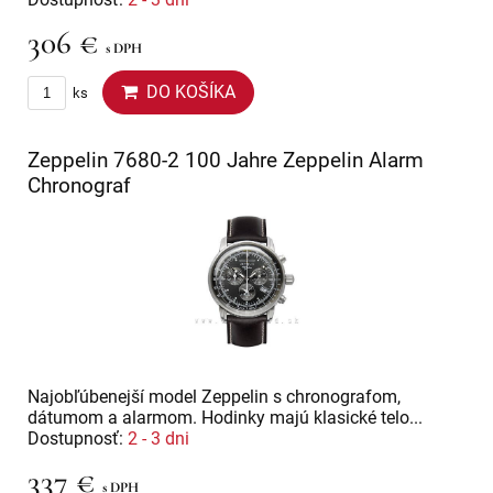
306 €
s DPH
DO KOŠÍKA
ks
Zeppelin 7680-2 100 Jahre Zeppelin Alarm
Chronograf
Najobľúbenejší model Zeppelin s chronografom,
dátumom a alarmom. Hodinky majú klasické telo...
Dostupnosť:
2 - 3 dni
337 €
s DPH