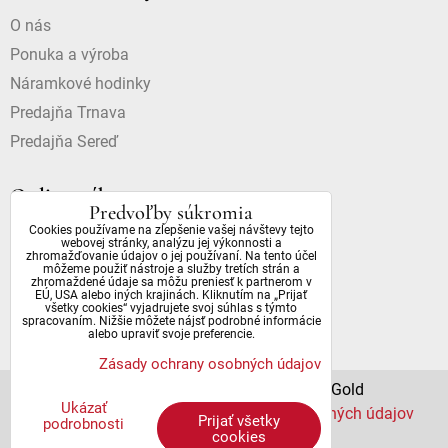
O nás
Ponuka a výroba
Náramkové hodinky
Predajňa Trnava
Predajňa Sereď
Online nákup
Predvoľby súkromia
Cookies používame na zlepšenie vašej návštevy tejto
Doprava a platba
webovej stránky, analýzu jej výkonnosti a
zhromažďovanie údajov o jej používaní. Na tento účel
Dostupnosť a dôležité informácie
môžeme použiť nástroje a služby tretích strán a
zhromaždené údaje sa môžu preniesť k partnerom v
Obchodné podmienky
EÚ, USA alebo iných krajinách. Kliknutím na „Prijať
všetky cookies“ vyjadrujete svoj súhlas s týmto
Ochrana osobných údajov
spracovaním. Nižšie môžete nájsť podrobné informácie
alebo upraviť svoje preferencie.
Zásady ochrany osobných údajov
© 2022 All Rights Reserved | DianaGold
Ukázať
Predvoľby súkromia
Zásady ochrany osobných údajov
Prijať všetky
podrobnosti
Stav objednávky
cookies