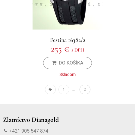
Festina 16382/2
255 €
s DPH
DO KOŠÍKA
Skladom
1
2
Zlatníctvo Dianagold
+421 905 547 874