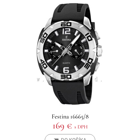
Festina 16665/8
169 €
s DPH