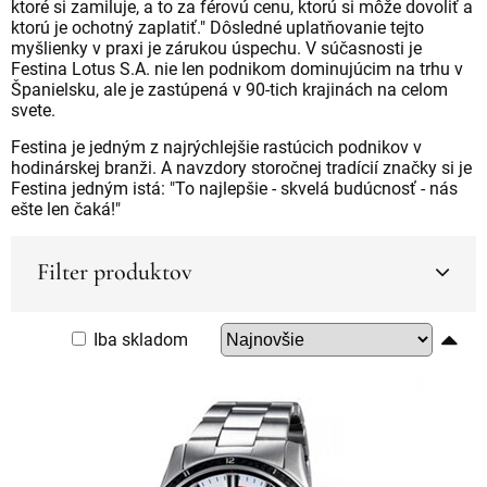
ktoré si zamiluje, a to za férovú cenu, ktorú si môže dovoliť a
ktorú je ochotný zaplatiť." Dôsledné uplatňovanie tejto
myšlienky v praxi je zárukou úspechu. V súčasnosti je
Festina Lotus S.A. nie len podnikom dominujúcim na trhu v
Španielsku, ale je zastúpená v 90-tich krajinách na celom
svete.
Festina je jedným z najrýchlejšie rastúcich podnikov v
hodinárskej branži. A navzdory storočnej tradícií značky si je
Festina jedným istá: "To najlepšie - skvelá budúcnosť - nás
ešte len čaká!"
Filter produktov
Iba skladom