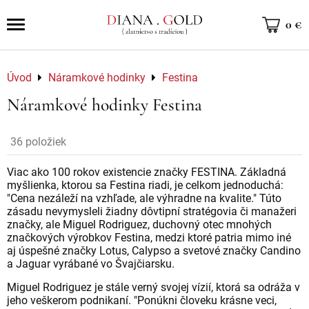
0 €
Úvod
Náramkové hodinky
Festina
Náramkové hodinky Festina
36
položiek
Viac ako 100 rokov existencie značky FESTINA. Základná
myšlienka, ktorou sa Festina riadi, je celkom jednoduchá:
"Cena nezáleží na vzhľade, ale výhradne na kvalite." Túto
zásadu nevymysleli žiadny dôvtipní stratégovia či manažeri
značky, ale Miguel Rodriguez, duchovný otec mnohých
značkových výrobkov Festina, medzi ktoré patria mimo iné
aj úspešné značky Lotus, Calypso a svetové značky Candino
a Jaguar vyrábané vo Švajčiarsku.
Miguel Rodriguez je stále verný svojej vízií, ktorá sa odráža v
jeho veškerom podnikaní. "Ponúkni človeku krásne veci,