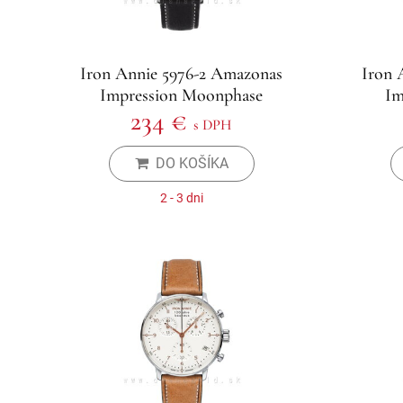
Iron Annie 5976-2 Amazonas
Iron 
Impression Moonphase
Im
234 €
s DPH
DO KOŠÍKA
2 - 3 dni