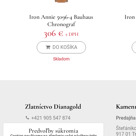
Iron Annie 5096-4 Bauhaus
Iron
Chronograf
306 €
s DPH
DO KOŠÍKA
Skladom
Zlatníctvo Dianagold
Kamenn
+421 905 547 874
Predajňa
info@dianagold.sk
Štefánik
Predvoľby súkromia
917 01 T