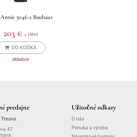
 Annie 5046-2 Bauhaus
203 €
s DPH
DO KOŠÍKA
Skladom
é predajne
Užitočné odkazy
 Trnava
O nás
Ponuka a výroba
ova 47
rnava
Náramkové hodinky