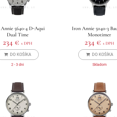
 Annie 5640-4 D-Aqui
Iron Annie 5040-3 Ba
Dual Time
Monotimer
234 €
234 €
s DPH
s DPH
DO KOŠÍKA
DO KOŠÍKA
2 - 3 dni
Skladom