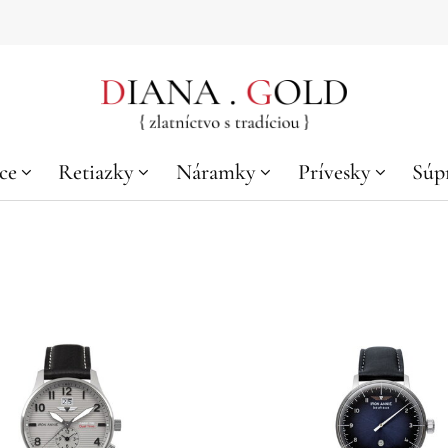
ce
Retiazky
Náramky
Prívesky
Súp