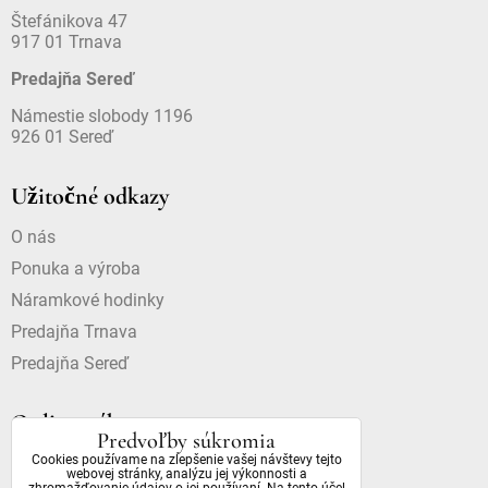
Štefánikova 47
917 01 Trnava
Predajňa Sereď
Námestie slobody 1196
926 01 Sereď
Užitočné odkazy
O nás
Ponuka a výroba
Náramkové hodinky
Predajňa Trnava
Predajňa Sereď
Online nákup
Predvoľby súkromia
Cookies používame na zlepšenie vašej návštevy tejto
Doprava a platba
webovej stránky, analýzu jej výkonnosti a