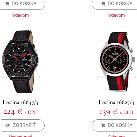
DO KOŠÍKA
DO KOŠÍKA
Skladom
Skladom
Festina 16847/4
Festina 16827/4
224 €
139 €
s DPH
s DPH
ZOBRAZIŤ
DO KOŠÍKA
Nedostupné
Skladom