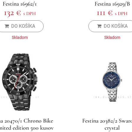
Festina 16962/1
Festina 16929/B
132 €
111 €
s DPH
s DPH
DO KOŠÍKA
DO KOŠÍKA
Skladom
Skladom
na 20470/1 Chrono Bike
Festina 20382/2 Swar
mited edition 500 kusov
crystal