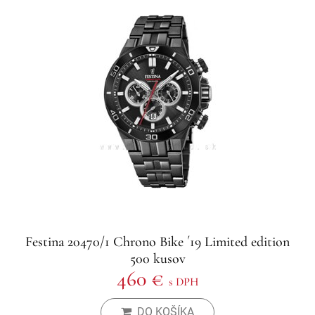
Festina 20470/1 Chrono Bike ´19 Limited edition
500 kusov
460 €
s DPH
DO KOŠÍKA