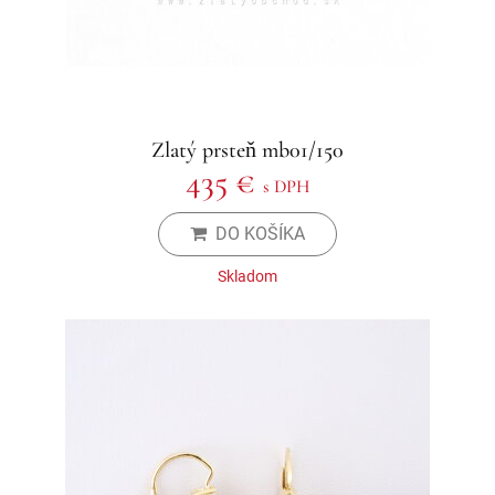
Zlatý prsteň mb01/150
435 €
s DPH
DO KOŠÍKA
Skladom