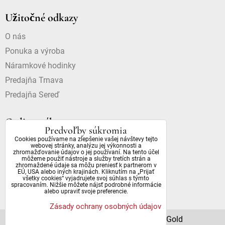
Užitočné odkazy
O nás
Ponuka a výroba
Náramkové hodinky
Predajňa Trnava
Predajňa Sereď
Online nákup
Predvoľby súkromia
Cookies používame na zlepšenie vašej návštevy tejto
Doprava a platba
webovej stránky, analýzu jej výkonnosti a
zhromažďovanie údajov o jej používaní. Na tento účel
Dostupnosť a dôležité informácie
môžeme použiť nástroje a služby tretích strán a
zhromaždené údaje sa môžu preniesť k partnerom v
Obchodné podmienky
EÚ, USA alebo iných krajinách. Kliknutím na „Prijať
všetky cookies“ vyjadrujete svoj súhlas s týmto
Ochrana osobných údajov
spracovaním. Nižšie môžete nájsť podrobné informácie
alebo upraviť svoje preferencie.
Zásady ochrany osobných údajov
© 2022 All Rights Reserved | DianaGold